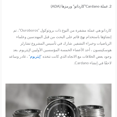
2. عملة Cardano”كاردانو” ورمزها (ADA)
كاردانو هي عملة مشفرة من النوع ذات بروتوكول “Ouroboros”، تم
إنشاؤها باستخدام نهج قائم على البحث من قبل المهندسين وعلماء
الرياضيات وخبراء التشفير. شارك في تأسيس المشروع تشارلز
هوسكينسون ، أحد الأعضاء الخمسة المؤسسين الأوليين لإيثريوم. بعد
وجود بعض الخلافات مع الاتجاه الذي كانت تتخذه “
إيثريوم
” ، غادر وساعد
لاحقًا في إنشاء Cardano.