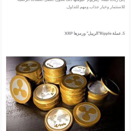
للاستثمار وخيار جذاب ومهم للتداول.
5. عملة Ripple”الريبل” ورمزها XRP