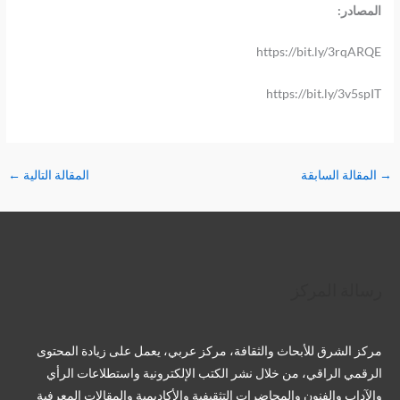
المصادر:
https://bit.ly/3rqARQE
https://bit.ly/3v5spIT
→
المقالة السابقة
المقالة التالية
←
تويتر
فيسبوك
لينكد إن
بينتريست
تيليجرام
يوتيوب
تمبلر
رسالة المركز
مركز الشرق للأبحاث والثقافة، مركز عربي، يعمل على زيادة المحتوى
الرقمي الراقي، من خلال نشر الكتب الإلكترونية واستطلاعات الرأي
والآداب والفنون والمحاضرات التثقيفية والأكاديمية والمقالات المعرفية