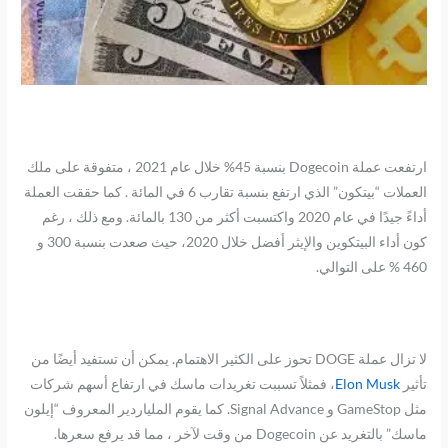
ارتفعت عملة Dogecoin بنسبة 45% خلال عام 2021 ، متفوقة على ملك
العملات “بيتكون” الذي ارتفع بنسبة تقارب 6 في المائة . كما حققت العملة
أداءً جيدًا في عام 2020 واكتسبت أكثر من 130 بالمائة. ومع ذلك ، رغم
كون أداء البيتكوين والإيثر أفضل خلال 2020، حيث صعدت بنسبة 300 و
460 % على التوالي.
لا تزال عملة DOGE تحوز على الكثير الاهتمام. يمكن أن تستفيد أيضًا من
تأثير
Elon Musk
، فمثلاً تسببت تغريدات ماسك في ارتفاع أسهم شركات
مثل GameStop و Signal Advance. كما يقوم الملياردير المعروف “إيلون
ماسك” بالتغريد عن Dogecoin من وقت لآخر ، مما قد يرفع سعرها.