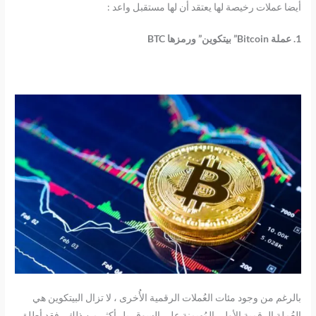
أيضا عملات رخيصة لها يعتقد أن لها مستقبل واعد :
1. عملة Bitcoin” بيتكوين” ورمزها BTC
بالرغم من وجود مئات العُملات الرقمية الأُخرى ، لا تزال البيتكوين هي
العُملة الرقمية الأولى المُهيمنة على السوق. بل أكثر من ذلك ، فقد أطلق