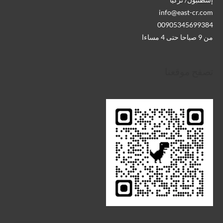
info@east-cr.com
00905345699384
من 9 صباحا حتى 4 مساءا
تصفح موقعنا