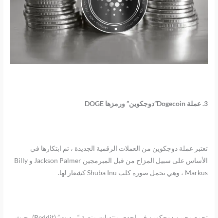
3. عملة Dogecoin”دوجكوين” ورمزها DOGE
تعتبر عملة دوجكوين من العملات الرقمية الجديدة ، تم ابتكارها في
الأساس على سبيل المزاح من قبل المبرمجين Jackson Palmer و Billy
Markus ، وهي تحمل صورة كلب Shuba Inu كشعار لها.
تجمع محبين دوجكوين في إحدى منتديات منصة “ريديت” (Reddit)، حيث