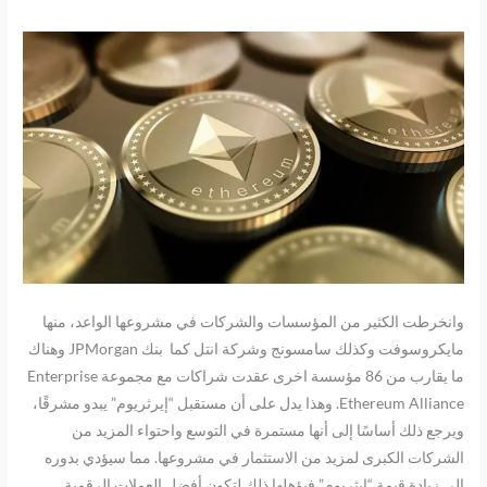
وانخرطت الكثير من المؤسسات والشركات في مشروعها الواعد، منها
مايكروسوفت وكذلك سامسونج وشركة انتل كما بنك JPMorgan وهناك
ما يقارب من 86 مؤسسة اخرى عقدت شراكات مع مجموعة Enterprise
Ethereum Alliance. وهذا يدل على أن مستقبل “إيرثريوم” يبدو مشرقًا،
ويرجع ذلك أساسًا إلى أنها مستمرة في التوسع واحتواء المزيد من
الشركات الكبرى لمزيد من الاستثمار في مشروعها. مما سيؤدي بدوره
إلى زيادة قيمة “إيثريوم” فيؤهلها ذلك لتكون أفضل العملات الرقمية