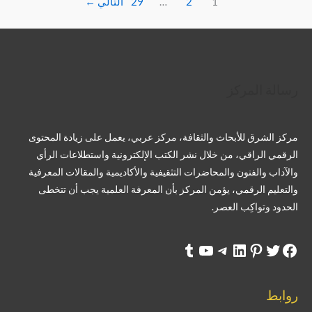
1
2
…
29
التالي
←
تويتر
فيسبوك
لينكد إن
بينتريست
تيليجرام
يوتيوب
تمبلر
رسالة المركز
مركز الشرق للأبحاث والثقافة، مركز عربي، يعمل على زيادة المحتوى
الرقمي الراقي، من خلال نشر الكتب الإلكترونية واستطلاعات الرأي
والآداب والفنون والمحاضرات التثقيفية والأكاديمية والمقالات المعرفية
والتعليم الرقمي، يؤمن المركز بأن المعرفة العلمية يجب أن تتخطى
الحدود وتواكِب العصر.
روابط