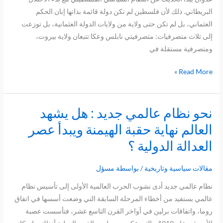
البريطاني. ذلك لأن فلسطين لم تكن دولة قائمة بذاتها إبان الحكم
العثماني، بل لم تكن حتى ولاية من ولايات الدولة العثمانية، بل توزعت
إلى ثلاث متصرفيات: متصرفيتي نابلس وعكا تتبعان ولاية بيروت،
ومتصرفية مستقلة في
Read More »
نحو نظام عالمي جديد : هل يشهد
نحو
نظام
العالم نهاية حقبة الهيمنة ويبدأ عصر
عالمي
العدالة الدولية ؟
جديد
:
مقالات سياسية وتاريخية
/ بواسطة
مسؤل
هل
يشهد
نظام عالمي جديد أدى نشوب الحرب العالمية الأولى إلى تأسيس نظام
العالم
عالمي يستفيد من أخطاء المرحلة السابقة التي وضعت أسسها في اتفاق
نهاية
روما، واتفاقات برلين في أواخر القرن التاسع عشر، فتأسست عصبة
حقبة