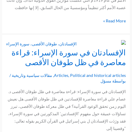
الأمم في عام 1919م التي عكست موازين القوى الدولية آنذاك. وإن كانت
الهيمنة
عصبة الأمم أكثر تنظيماً ومؤسسيةً من الحال السابق، إلا إنها حافظت
ويبدأ
Read More »
عصر
العدالة
الدولية
؟
الإفسادتان في سورة الإسراء: قراءة
الإفسادتان
في
معاصرة في ظل طوفان الأقصى
سورة
الإسراء:
Political and historical articles
,
Articles
,
مقالات سياسية وتاريخية
/
قراءة
بواسطة
مسؤل
معاصرة
الإفسادتان في سورة الإسراء: قراءة معاصرة في ظل طوفان الأقصى د.
في
عصام علي قراءة معاصرة للإفسادتين في ظل طوفان الأقصى هل نعيش
ظل
اليوم زمن تحقق الوعود القرآنية؟ في ظل معركة طوفان الأقصى، تبرز
طوفان
تساؤلات عميقة حول مفهوم ‘الإفسادتين’ المذكورتين في سورة الإسراء،
الأقصى
فقد ورَدَت الإفسادتان ل بني إسرائيل في القرآن الكريم بقوله تعالى:
“وقضينا إلى