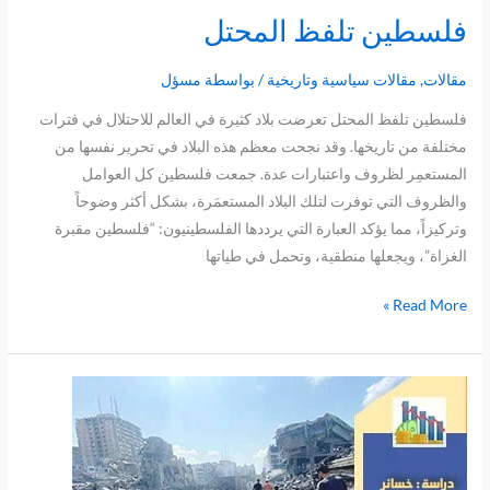
فلسطين تلفظ المحتل
فلسطين
تلفظ
المحتل
مقالات
,
مقالات سياسية وتاريخية
/ بواسطة
مسؤل
فلسطين تلفظ المحتل تعرضت بلاد كثيرة في العالم للاحتلال في فترات
مختلفة من تاريخها. وقد نجحت معظم هذه البلاد في تحرير نفسها من
المستعمِر لظروف واعتبارات عدة. جمعت فلسطين كل العوامل
والظروف التي توفرت لتلك البلاد المستعمَرة، بشكل أكثر وضوحاً
وتركيزاً، مما يؤكد العبارة التي يرددها الفلسطينيون: “فلسطين مقبرة
الغزاة”، ويجعلها منطقية، وتحمل في طياتها
Read More »