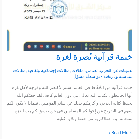
ختمة قرآنية نُصرة لغزة
ختمة
قرآنية
نُصرة
تدوينات عن الحرب
,
تضامن
,
مقالات
,
مقالات إجتماعية وثقافية
,
مقالات
سياسية وتاريخية
/ بواسطة
مسؤل
لغزة
ختمة قرآنية من الحُفّاظ في العالم استنزالاً لنصر الله وفرجه لأهل غزة
أيها الحافظون لكتاب الله تعالى في دول العالم كافة، لقد خصّكم الله
بحفظ كتابه العزيز، وأكرمكم بذلك عن سائر المؤمنين، فلماذا لا يكون لكم
سهم في التفريج عن إخوانكم المسلمين في غزة، بسؤالكم رب العزة
سبحانه، بما حظاكم به من حفظ وتلاوة كتابه
Read More »