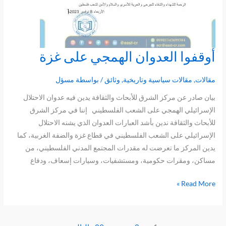
أوقفوا العدوان الهمجي على غزة
أوقفوا
العدوان
الهمجي
مقالات
,
مقالات سياسية وتاريخية
,
وثائق
/ بواسطة
مسؤل
على
بيان صادر عن مركز الشرق للأبحاث والثقافة يدين فيه عدوان الاحتلال
غزة
الإسرائيلي الهمجي على الشعب الفلسطيني إننا في مركز الشرق
للأبحاث والثقافة ندين بأشد العبارات العدوان الذي يشنه الاحتلال
الإسرائيلي على الشعب الفلسطيني في قطاع غزة والضفة الغربية، كما
يدين المركز ما تعرضت له مقدرات المجتمع المدني الفلسطيني، من
مساكن، ومقرات حكومية، ومستشفيات، وسيارات إسعاف، ودفاع
Read More »