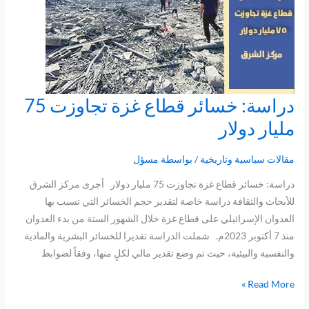
دراسة: خسائر قطاع غزة تجاوزت 75
دراسة:
خسائر
مليار دولار
قطاع
غزة
مقالات سياسية وتاريخية
/ بواسطة
مسؤل
تجاوزت
دراسة: خسائر قطاع غزة تجاوزت 75 مليار دولار أجرى مركز الشرق
75
للأبحاث والثقافة دراسة خاصة لتقدير حجم الخسائر التي تسبب بها
مليار
العدوان الإسرائيلي على قطاع غزة خلال الشهور الستة من بدء العدوان
دولار
منذ 7 أكتوبر 2023م. شملت الدراسة تقديرا للخسائر البشرية والمادية
والنفسية والبيئية، حيث تم وضع تقدير مالي لكلٍ منها، وفقاً لضوابط
Read More »