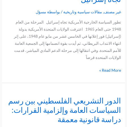
الخارجية
الأمريكية
غير مصنف
,
مقالات سياسية وتاريخية
/ بواسطة
مسؤل
تجاه
تطور السياسة الخارجية الأمريكية تجاه إسرائيل المرحلة من العام
إسرائيل
1948 حتى العام 1965 اعترفت الولايات المتحدة الأمريكية بدولة
(إسرائيل) فور إعلانها في الخامس عشر من مايو عام 1948، على إثر
انتهاء الانتداب البريطاني، ثم أيدت بقوة انضمامها إلى الجمعية العامة
للأمم المتحدة. وفي انتقالها إلى مرحلة الدعم المادي المباشر، قدمت
الولايات المتحدة قرضاً
Read More »
الدور التشريعي الفلسطيني بين رسم
الدور
التشريعي
السياسات العامة وإلزامية القرارات:
الفلسطيني
دراسة قانونية معمقة
بين