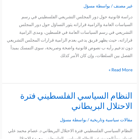
رسم
غير مصنف
/ بواسطة
مسؤل
السياسات
العامة
دراسة قانونية حول دور المجلس التشريعي الفلسطيني في رسم
وإلزامية
السياسات العامة والزامية قراراته يثور التساؤل حول دور المجلس
القرارات:
التشريعي في رسم السياسات العامة في فلسطين، ومدى الزامية
دراسة
قراراته، حيث يظهر فريق يدعي بعدم الزامية قرارات المجلس التشريعي
قانونية
دون تدعيم رأيه ب نصوص قانونية واضحة وصريحة، سوى التمسك بمبدأ
معمقة
الفصل بين السلطات، وإن كان الأمر كذلك
Read More »
النظام السياسي الفلسطيني فترة
النظام
السياسي
الاحتلال البريطاني
الفلسطيني
فترة
مقالات سياسية وتاريخية
/ بواسطة
مسؤل
الاحتلال
النظام السياسي الفلسطيني فترة الاحتلال البريطاني د. عصام محمد علي
البريطاني
عدوان يبدأ الحديث عن النظام السياسي الفلسطيني مع بدء الاحتلال