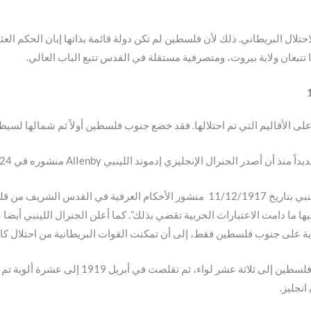
لال البريطاني. ذلك لأن فلسطين لم تكن دولة قائمة بذاتها إبان الحكم العثما
تبعان ولاية بيروت، ومتصرفية مستقلة في القدس تتبع الباب العالي.
الأقاليم التي تم احتلالها. فقد خضع جنوب فلسطين أولاً ثم شمالها لسيطرة
وبعد ثلاثة أيام من احتلال مدينة القدس أذاع الجنرال اللينبي بتاريخ 11/12/1917 منشور ال
ا ما دامت الاعتبارات الحربية تقضي بذلك”. كما أعلن الجنرال اللينبي أيضا
اية على جنوب فلسطين فقط، إلى أن تمكنت القوات البريطانية من احتلال كامل 
مع بداية الحكم العسكري البريطاني لفلسطين قسمت ف
نجليز.