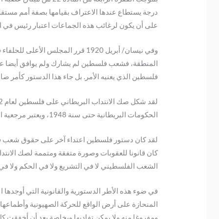
درجة يستطاع عندها الاعتراف بقيامها بصفة أمم مستقلة
على أن يكون لرغائب هذه الجماعات اعتبار رئيس في اختي
وفي نيسان/ أبريل 1920 قرر المج
فلسطين الذي يعنيه الأمر. بل جاء هذا الدستور كأمر صادر 
الحكومات البريطانية حتى سنة 1948، ويعتبر مرجعية النظام السياسي الفلسطيني في فترة الانتداب.
لقد كان دستور فلسطين اعتداء آخر على حقوق شعب فلس
كان قانونا للعقوبات وصورة متفقة ومتممة لصك الانتد
الشعب الفلسطيني لا في التشريع ولا في الحكم ولا في ا
في ضوء هذه الأطر الدستورية والقانونية التي أوجدها
المنحازة على أرض الواقع للحركة الصهيونية وأطماعها
ومفروغا منه ولا يمكن تفاديها وبخاصة بعد أن أخفقت ك