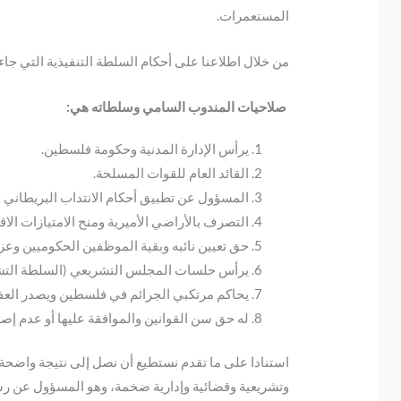
المستعمرات.
من خلال اطلاعنا على أحكام السلطة التنفيذية التي جاءت في المواد (4 – 16) من دستور فلس
صلاحيات المندوب السامي وسلطاته هي:
يرأس الإدارة المدنية وحكومة فلسطين.
القائد العام للقوات المسلحة.
المسؤول عن تطبيق أحكام الانتداب البريطاني 
التصرف بالأراضي الأميرية ومنح الامتيازات الاق
حق تعيين نائبه وبقية الموظفين الحكوميين وعز
يرأس حلسات المجلس التشريعي (السلطة التشر
يحاكم مرتكبي الجرائم في فلسطين ويصدر العف
له حق سن القوانين والموافقة عليها أو عدم إصد
استنادا على ما تقدم نستطيع أن نصل إلى نتيجة واضح
وتشريعية وقضائية وإدارية ضخمة، وهو المسؤول عن رسم