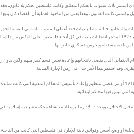
 استمر ثلاث سنوات بالحكم المطلق وكانت فلسطين تحكم بلا قانون. فقد ك
كلمتي كانت القانون”. وهذا يعني من الناحية العملية أن القضاء كان يتبع ال
يات والمخاتير. فبالنسبة للبلديات فقد أعطى المندوب السامي لنفسه الحق في
يختارون دائما من طبقة الأعيان وكبار الملاك. فحتى عام 1927 لم تجر انتخابات بلدية في كل أنحاء فلس
مجالس بلدية مستقلة وبحرس عسكري خاص بها.
م العثماني الذي يقضي بانتخابهم وإعادة تعيين قسم كبير منهم ولكن بدون رو
قرى. وقد استمر هذا الأمر حتى في زمن الإدارة المدنية.
صحيح أن الإدارة البريطانية أصدرت في حزيران/يونيو 1918 أوامر تقضي بتنظيم وإعادة تأسيس المحاكم ال
لتي ليس فيها محاكم ابتدائية.
بل الاحتلال، ووعدت الإدارة البريطانية بإنشاء محكمة شرعية إسلامية في 
محلية أو وضع أسس وقوانين ثابتة للإدارة في فلسطين التي كانت من الناحية ا