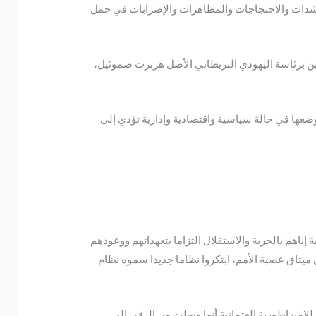
اشدات والاحتجاجات والمظاهرات والإضرابات في حمل
ة في الأول من تموز/يوليو 1920 عن قيام إدارة مدنية في فلسطين برئاسة اليهودي البريطاني الأصل هربرت صموئيل،
ها في حالة سياسية واقتصادية وإدارية تؤدي إلى
الحلفاء مطالبة إياهم بالحرية والاستقلال التزاما بتعهداتهم ووعودهم
تصروا في الحرب ووقعوا في يونيو/حزيران سنة 1919 في مؤتمر فرساي على ميثاق عصبة الأمم، ابتكروا نظاما جديدا سموه نظام
كانت تابعة للإمبراطورية العثمانية أنها وصلت من الرقي إلى