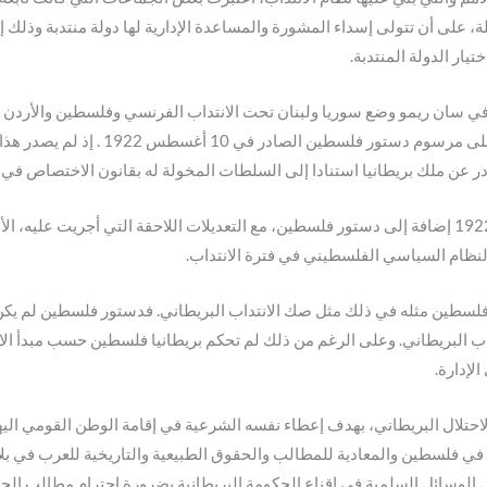
، على أن تتولى إسداء المشورة والمساعدة الإدارية لها دولة منتدبة وذلك 
ار الدولة المنتدبة.
لس الأعلى للحلفاء في سان ريمو وضع سوريا ولبنان تحت الانتداب الفرنسي وفلسطين و
المنطقة، فشعب فلسطين لم يشارك ولم يوا
عن ملك بريطانيا استنادا إلى السلطات المخولة له بقانون الاختصاص في البلاد ا
لقد شكل صك الانتداب البريطاني على فلسطين لعام 1922 إضافة إلى دستور فلسطين، مع التعديلات اللاحق
طين مثله في ذلك مثل صك الانتداب البريطاني. فدستور فلسطين لم يكن ف
اب البريطاني. وعلى الرغم من ذلك لم تحكم بريطانيا فلسطين حسب مبدأ الا
لإدارة.
 الاحتلال البريطاني، بهدف إعطاء نفسه الشرعية في إقامة الوطن القومي ا
 في فلسطين والمعادية للمطالب والحقوق الطبيعية والتاريخية للعرب في بل
ل الوسائل السلمية في إقناع الحكومة البريطانية بضرورة احترام مطالب الح