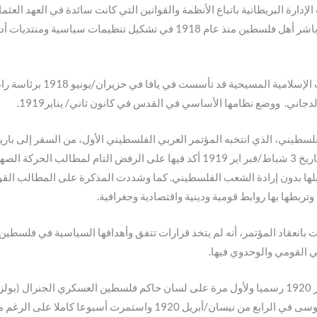
إدارة البريطانية باتباع الأنظمة والقوانين التي كانت سائدة في العهد العثم
لقانون الجمعيات العثماني الذي كان ساري المفعول، باشر أهل فلسطين منذ عام 
وأهدافه وتطلعاته السياسية. 
لسطيني، الذي انتخبه المؤتمر العربي الفلسطيني الأول، من السفر إلى با
العربي الفلسطيني الأول مذكرة احتجاج إلى المؤتمر بتاريخ 3 شباط/فبر اير 1919 أكد ف
قبلها بدون إرادة الشعب الفلسطيني. كما وشددت المذكرة على المطالب القو
وتربطها بها روابط قومية ودينية واقتصادية وجغرافية.
 بانعقاد المؤتمر، أنه لم يتخذ قرارات تتفق وأهدافها السياسية في فلسطي
ي القومي والوحدوي فيها.
وبعد أن أعلنت الحكومة البريطانية في 20 شباط/فبراير 1920 رسميا ولأول مرة على لسان حاكم فلسط
العنف المسلحة، ابتدأت في القدس في موسم النبي موسى في الرابع من نيسان