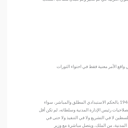
واقع الأمر معنية فقط في احتواء الثورات
لقد اتسم نظام الحكم السياسي في فلسطين منذ بداية الاحتلال البريطاني عام 1917 وحتى انتهاء الانتداب عنها في شهر أيار/مايو 1948 بالحكم الاستبدادي المطلق والمباشر، سواء
ك في عهد الحكم العسكري 1917—1920 أو في ظل الإدارة المدنية التي حلت محله ابتداء من الأول من تموز/يوليو 1920. فصلاحيات رئيس الإدارة المدنية وسلطاته، لم تكن أقل
ين لا في التشريع ولا في التنفيذ ولا حتى في
 المدنية، من الملك، ويتصل مباشرة مع وزير