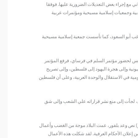
اني مع إجراء بعض التعديلات الضرورية عليها. فوفقا
1918 في تشكيل تنظيمات سياسية ومنتديات أدبية وجمعيات إسلامية مسيحية ومؤتمرات عربية
وكانت أولى هذه الجمعيات الإسلامية المسيحية قد تأسست في يافا في حزيران/يونيو 1918 برئاسة راغب أبو السعود، كما تأسست جمعية إسلامية مسيحية
ريس لحضور مؤتمر السلم في فرساي، فرفع المؤتمر
يها على الرفض التام لمطالب الحركة الصهيونية وإلى هجرة اليهود إلى فلسطين، وإلى تصريح
مية في الاستقلال والوحدة العربية، وعلى أن فلسطين
ن، لجأت إلى منع نشر قراراته علي الشعب وإلى شق
ين العسكري الجنرال (بولز) نص وعد بلفور، عمت البلاد موجة من الغضب وأعمال
/أبريل 1920 واستمرت أسبوعا كاملا على الرغم من إعلان الأحكام العرفية. لقد شكلت هذه الأعمال