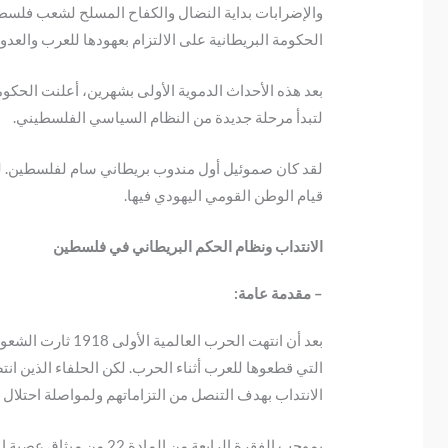
والإضرابات بداية النضال والكفاح المسلح لشعب فلسط
الحكومة البريطانية على الالتزام بعهودها للعرب والعد
لتبدأ مرحلة جديدة من النظام السياسي الفلسطيني.
لقد كان صموئيل أول مندوب بريطاني سام لفلسطين. ل
قيام الوطن القومي اليهودي فيها.
الانتداب ونظام الحكم البريطاني في فلسطين
– مقدمة عامة:
بعد أن انتهت ال
الانتداب بهدف التنصل من التزاماتهم ولمواصلة احتلال الأ
بموجب الفقرة الرابعة م