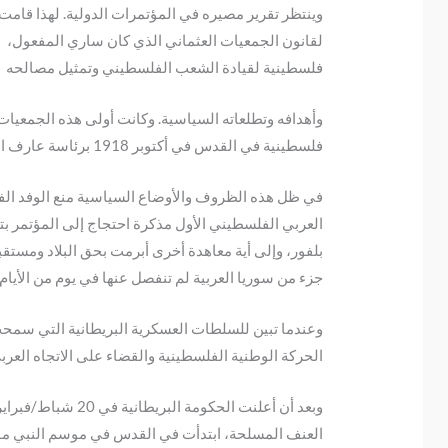
وينتظر تقرير مصيره في المؤتمرات الدولية. لهذا قامت ال
فلسطينية لقيادة الشعب الفلسطيني وتمثيل مصالحه
فلسطينية في القدس في أكتوبر 1918 برئاسة عارف الدجاني. ووضع نظامها الأساسي في القدس في كانون ثاني/ يناير1919.
في ظل هذه الظروف والأوضاع السياسية منع الوفد الف
بلفور، وإلى أية معاهدة أخرى أبرمت بحق البلاد ومست
جزء من سوريا العربية لم تنفصل عنها في يوم من الأيام 
وعندما تبين للسلطات العسكرية البريطانية التي سمحت
الحركة الوطنية الفلسطينية والقضاء على الاتجاه العرب