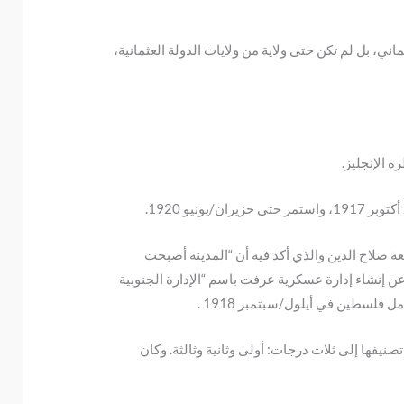
ني، بل لم تكن حتى ولاية من ولايات الدولة العثمانية،
 الإنجليز.
أحكام العرفية في القدس الشريف من قلعة صلاح الدين والذي أكد فيه أن “المدينة أصبحت
 عن إنشاء إدارة عسكرية عرفت باسم “الإدارة الجنوبية
فلسطين في أيلول/سبتمبر 1918 .
لسطين إلى ثلاثة عشر لواء، ثم تقلصت في أبريل 1919 إلى عشرة ألوية تم تصنيفها إلى ثلاث درجات: أولى وثانية وثالثة. وكان