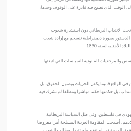
إلى الوقت الذي تصبح فيه قادرة على الوقوف وحدها،
الأردن تحت الانتداب البريطاني دون استشارة شعوب
فق أيضا على مرسوم دستور فلسطين الصادر في 10 أغسطس 1922 . إذ لم يصدر هذا الدستور بصورة ديمقراطية تنسجم مع إرادة شعب
لأجنبية لسنة 1890 .
ة التي أجريت عليه، الأسس والمرجعيات القانونية للسياسات التي اتبعتها
ي الواقع قانونا يكفل الحريات ويصون الحقوق، بل
نتداب، بل حكمتها حكما مباشرا ومطلقا لم تشرك فيه
ليهودي في فلسطين، وفي ظل السياسة البريطانية
ادهم، أصبحت المقاومة العربية المسلحة أمرا مفروضا
قوق العربية في لم تتغير ولم تتبدل مطالب الشعب