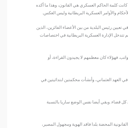
انت كلمة الحاكم العسكري هي القانون، وهذا ما أكده
أحكام والأوامر العسكرية البريطانية وليس العكس.
 تعيين رئيس البلدية من بين الأعضاء الفائزين، الذين
طين. على العكس من ذلك، لم تتدخل الإدارة العسكرية البريطانية في اختصاصات
اتب. فهؤلاء كان معظمهم لا يجيدون القراءة، أو
مدنية التي كانت سائدة في العهد العثماني، وأنشأت محكمتين ابتدائيتين في
كل قضاء. وبقي أيضا نفس الوضع ساريا بالنسبة
لقانونية المحضة بلدا فاقد الهوية ومجهول المصير،