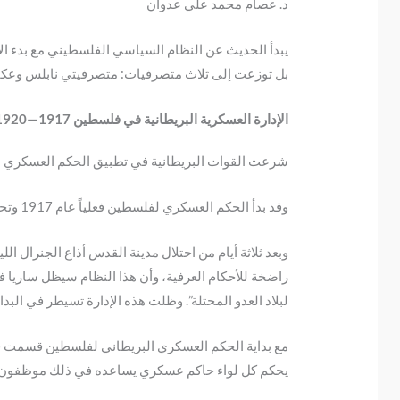
د. عصام محمد علي عدوان
يبدأ الحديث عن النظام السياسي الفلسطيني مع بدء الاحت
بل توزعت إلى ثلاث متصرفيات: متصرفيتي نابلس وعكا ت
الإدارة العسكرية البريطانية في فلسطين 1917—1920
شرعت القوات البريطانية في تطبيق الحكم العسكري على 
وقد بدأ الحكم العسكري لفلسطين فعلياً عام 1917 وتحديداً منذ أن أصدر الجنرال الإنجليزي إدموند اللينبي AlIenby منشوره في 24 أكتوبر 1917، واستمر حتى حزيران/يونيو 1920.
راضخة للأحكام العرفية، وأن هذا النظام سيظل ساريا فيه
لبلاد العدو المحتلة”. وظلت هذه الإدارة تسيطر في البد
يحكم كل لواء حاكم عسكري يساعده في ذلك موظفون ا