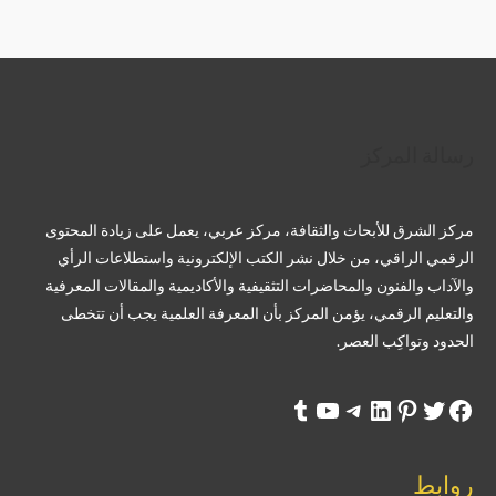
تويتر
فيسبوك
لينكد إن
بينتريست
تيليجرام
يوتيوب
تمبلر
رسالة المركز
مركز الشرق للأبحاث والثقافة، مركز عربي، يعمل على زيادة المحتوى
الرقمي الراقي، من خلال نشر الكتب الإلكترونية واستطلاعات الرأي
والآداب والفنون والمحاضرات التثقيفية والأكاديمية والمقالات المعرفية
والتعليم الرقمي، يؤمن المركز بأن المعرفة العلمية يجب أن تتخطى
الحدود وتواكِب العصر.
روابط