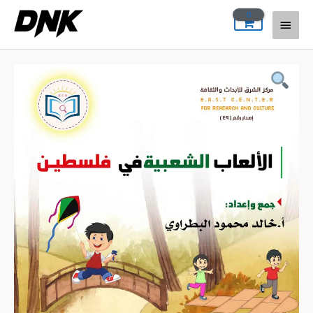
خطي
القائمة
لى
لمحتوى
الرئيسية
كمية
كتاب
الألعاب
الشعبية
في
فلسطين