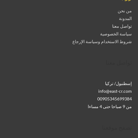
من نحن
المدونة
تواصل معنا
سياسة الخصوصية
شروط الاستخدام وسياسة الإرجاع
تواصل معنا
إسطنبول/ تركيا
info@east-cr.com
00905345699384
من 9 صباحا حتى 4 مساءا
تصفح موقعنا