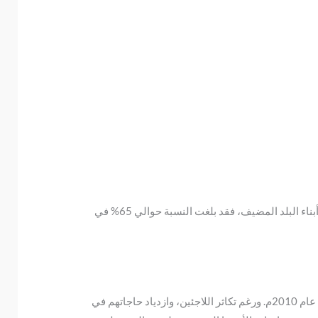
عانى اللاجئون في أماكن لجوئهم، بما فيها داخل فلسطين، من نسب بطالة غير عادية وتفوق نسب البطالة بين المواطنين أو أبناء البلد المضيف، فقد بلغت النسبة حوالي 65% في
ومع أن مهمة الأونروا هي تشغيل اللاجئين إلا إنها تشغِّل فقط 30 ألف موظف فلسطيني حالياً، بينما كانوا 31 ألف موظف في عام 2010م. ورغم تكاثر اللاجئين، وازدياد حاجاتهم في