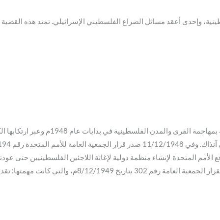
نشأت قضية اللاجئين منذ أن قامت العصابات ا
ع الأمم المتحدة لإنشاء منظمة دولية لإغاثة اللاجئين الفلسطينيين حتى عودته
الفلسطينيين في الشرق الأدنى (أونروا) التي تأسست بقرار الجم