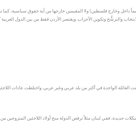
متع مخيمات اللاجئين الفلسطينيين (60 مخيماً داخل وخارج فلسطين) ولا المقيمين خارجها من أية حقو
تخاب والترشُّح وتكوين الأحزاب. ويقتصر الأردن فقط من بين الدول العربية كا
تتت العائلة الواحدة في أكثر من بلد عربي وغير عربي. واختلطت عادات اللاج
ت جديدة، ففي لبنان مثلاً ترفض الدولة منح أولاد اللاجئين المتزوجين من ل