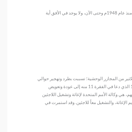
تعتبر قضية اللاجئين الفلسطينيين جوهر القضية الفلسطينية، وإحدى أعقد مسائل الصراع الفلسطيني الإسرائيلي. تمتد هذه القضية منذ عام 1948م وحتى الآن، ولا يوجد في الأفق أية
لصهيونية بمهاجمة القرى والمدن الفلسطينية في بدايات عام 1948م وعبر ارتكابها الكثير من المجازر الوحشية؛ تسببت بطرد وتهجير حوالي
960 ألف فلسطيني، يُقدَّرون بثلثي الشعب الفلسطيني آنذاك. وفي 11/12/1948 صدر قرار الجمعية العامة للأمم المتحدة رقم 194 الذي دعا في الفقرة 11 منه إلى عودة وتعويض
م، هي وكالة الأمم المتحدة لإغاثة وتشغيل اللاجئين
عية العامة رقم 302 بتاريخ 8/12/1949م، والتي كانت مهمتها: تقديم الإغاثة، والتشغيل معاً للاجئين. وقد استمرت في