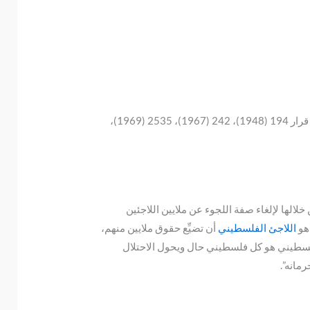
لم تلتزم إسرائيل بالقرارات الدولية المتعلقة بقضية اللاجئين الفلسطينيين، ولم يلتزم المجتمع الدولي بتطبيقها، ومن أهمها: قرار 194 (1948)، 242 (1967)، 2535 (1969)،
خلالها لإلغاء صفة اللجوء عن ملايين اللاجئين
 هو
اللاجئ الفلسطيني
أن تضيِّع حقوق ملايين منهم،
يعي الفلسطيني بقرار رقم 1 لعام 2008م، نصّ على: “اللاجئ الفلسطيني هو كل فلسطيني حال ويحول الاحتلال
مانه”.