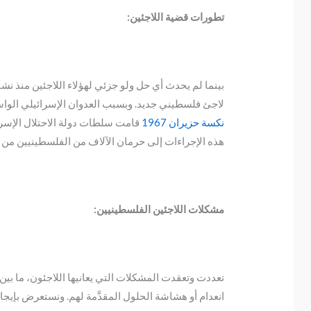
تطورات قضية اللاجئين:
لاجئ فلسطيني جديد. وبسبب العدوان الإسرائيلي الواسع عام 1967 واحتلالها بقية أجزاء فلسطين، قامت بطرد وتهجير حوالي 350 ألف فلسطيني، بعضهم تم تهجيره 
نكسة حزيران 1967
قامت سلطات دولة الاحتلال الإسرا
هذه الإجراءات إلى حرمان الآلاف من الفلسطينيين من و
مشكلات اللاجئين الفلسطينيين:
تعددت وتعقدت المشكلات التي يعانيها اللاجئون، ما بين
انعدام أو هشاشة الحلول المقدَّمة لهم. ونستعرض بإيجا