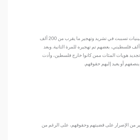
بينما لم يحدث أي حل ولو جزئي لهؤلاء اللاجئين منذ نشأت قضيتهم، قامت إسرائيل بالإغارة على مناطق فلسطينية في أوائل الخمسينيات تسببت في تشريد وتهجير ما يقرب من 200 ألف
تجديد هويات المئات ممن كانوا خارج فلسطين، وأدت
نصفهم أو يعيد إليهم حقوقهم.
بكثير من الإصرار على قضيتهم وحقوقهم، على الرغم من