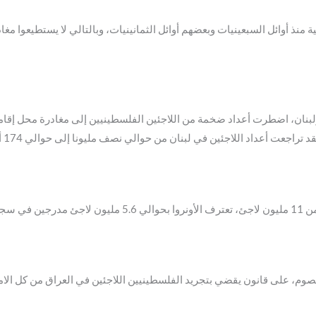
ية منذ أوائل السبعينيات وبعضهم أوائل الثمانينيات، وبالتالي لا يستطيعوا مغاد
بنان، اضطرت أعداد ضخمة من اللاجئين الفلسطينيين إلى مغادرة محل إقامت
راجعت أعداد اللاجئين في لبنان من حوالي نصف مليونا إلى حوالي 174 ألفاً فقط.
حالياً.
ي فؤاد معصوم، على قانون يقضي بتجريد الفلسطينيين اللاجئين في العراق من كل ال