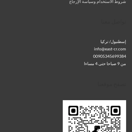
شروط الاستخدام وسياسة الإرجاع
تواصل معنا
إسطنبول/ تركيا
info@east-cr.com
00905345699384
من 9 صباحا حتى 4 مساءا
تصفح موقعنا