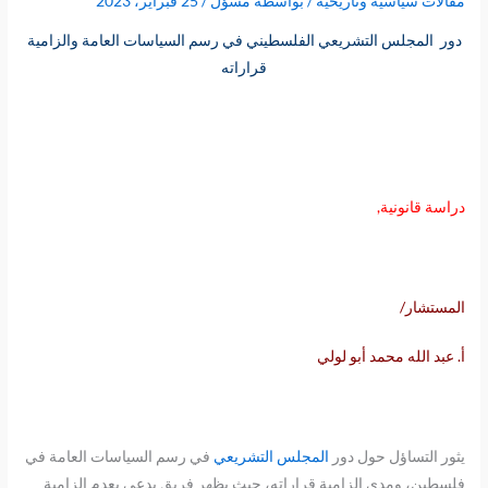
مقالات سياسية وتاريخية
/ بواسطة
مسؤل
/
25 فبراير، 2023
دور المجلس التشريعي الفلسطيني في رسم السياسات العامة والزامية
قراراته
دراسة قانونية,
المستشار/
أ. عبد الله محمد أبو لولي
يثور التساؤل حول دور
المجلس التشريعي
في رسم السياسات العامة في
فلسطين، ومدى الزامية قراراته، حيث يظهر فريق يدعي بعدم الزامية