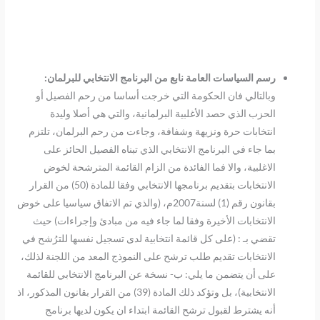
رسم السياسات العامة نابع من البرنامج الانتخابي للبرلمان:
وبالتالي فان الحكومة التي خرجت أساسا من رحم الفصيل أو
الحزب الذي حصد الأغلبية البرلمانية، والتي هي أصلا وليدة
انتخابات حرة ونزيهة وشفافة، وجاءت من رحم البرلمان، تلتزم
بما جاء في البرنامج الانتخابي الذي تبناه الفصيل الحائز على
الاغلبية، والا فما الفائدة من الزام القائمة المترشحة لخوض
الانتخابات بتقديم برنامجها الانتخابي وفقا للمادة (50) من القرار
بقانون رقم (1) لسنة2007م، (والذي تم الاتفاق سياسيا على خوض
الانتخابات الأخيرة وفقا لما جاء فيه من مبادئ وإجراءات) حيث
تقضي بـ : (على كل قائمة انتخابية لدى تسجيل نفسها للترُشح في
الانتخابات تقديم طلب ترشح على النموذج المعد من اللجنة لذلك،
على أن يتضمن ما يلي: ب- نسخة عن البرنامج الانتخابي للقائمة
الانتخابية)، بل وتؤكد ذلك المادة (39) من القرار بقانون المذكور، اذ
أنه يشترط لقبول ترشح القائمة ابتداء ان يكون لديها برنامج