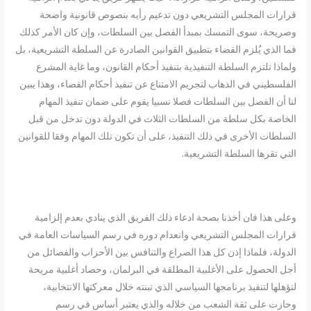
قرارات المجلس التشريعي دون تدعيم رأيه بنصوص قانونية واضحة
وصريحة، سوى التمسك بمبدأ الفصل بين السلطات، وإن كان الأمر كذلك
فما الذي يُلزم القضاء بتطبيق القوانين الصادرة عن السلطة التشريعية، بل
ولماذا تلتزم السلطة التنفيذية بتنفيذ أحكام القانون، وما غاية المشرع
الفلسطيني في الذهاب لتجريم الامتناع عن تنفيذ أحكام القضاء، وهذا يبين
لنا أن الفصل بين السلطات فصلا نسبيا يقوم على ضمان تنفيذ المهام
الخاصة بكل سلطة من السلطات الثلاث في الدولة دون تدخل من قبل
السلطات الأخرى في ذلك التنفيذ، على أن تكون تلك المهام وفقا للقوانين
التي تقرها السلطة التشريعية.
وعلى هذا فان أخذنا بصحة ادعاء ذلك الفريق الذي ينادي بعدم إلزامية
قرارات المجلس التشريعي وانعدام دوره في رسم السياسات العامة في
الدولة، فلماذا إذن كل هذا الصراع والتنافس بين الأحزاب والفصائل من
أجل الحصول على الأغلبية المطلقة في البرلمان، وحصاد أغلبية مريحة
لتؤهلها لتنفيذ برنامجها السياسي الذي تبنته خلال معركتها الانتخابية،
وحازت على ثقة الشعب من خلاله والذي يعتبر أساس في رسم