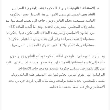
الاستقالة القانونية (الجبرية) للحكومة عند بداية ولاية المجلس
التشريعي الجديد:
لم ينتهي الامر الى هذا الحد بل تعتبر الحكومة
القائمة مستقيلة بحكم القانون ودون حاجة الى تقديم استقالتها عند
بداية ولاية المجلس التشريعي الجديد، وهذا ما أكدته المادة (83)
من القانون الأساسي والتي تحدد الحالات التي تكون فيها الحكومة
مستقيلة إذ نصت صراحة وفي أول بند من بنودها اعتبار الحكومة
مستقيلة ويعاد تشكيلها: (1- فور بدء ولاية المجلس التشريعي).
وهنا يلزم التنويه الى الغاية من اقالة الحكومة بحكم القانون وجبرا دون
حاجة إلى تقديم استقالتها الطوعية او المكتوبة والمسببة، إذ أننا نرى الغاية
من ذلك تكمن في تشكيل حكومة تنسجم مع مخرجات الانتخابات
البرلمانية التي يقوم أساس الحكم فيها على الديمقراطية النيابية، ولكي
يتسنى للمجلس الجديد تنفيذ برامجه وسياساته التي افردها في برنامجه
الانتخابي وحاز على ثقة الشعب بناء عليه.