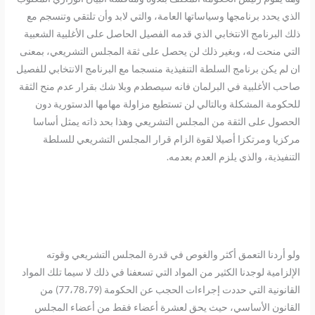
الذي يحدد برنامجها وسياساتها العامة، والتي لابد وأن تلتقي وتنسجم مع
ذلك البرنامج الانتخابي الذي قدمه الفصيل الحاصل على الأغلبية الشعبية
التي منحت له، وبغير ذلك لن يحصل على ثقة المجلس التشريعي، بمعنى
ان لم يكن برنامج السلطة التنفيذية منسجما مع البرنامج الانتخابي للفصيل
صاحب الأغلبية في البرلمان فانه سيصطدم وبلا شك بقرار عدم منح الثقة
للحكومة المشكلة وبالتالي لن تستطيع مزاولة مهامها الدستورية دون
الحصول على الثقة من المجلس التشريعي وهذا بحد ذاته يمثل أساسا
مركزيا ومرتكزا أصيلا لقوة الزام قرار المجلس التشريعي للسلطة
التنفيذية، والذي يلزم العدم بعدمه.
ولو أردنا التعمق أكثر والغوص في قدرة المجلس التشريعي وقوته
الإلزامية لوجدنا الكثير من المواد التي تسعفنا في ذلك لا سيما تلك المواد
القانونية التي حددت إجراءات الحجب عن الحكومة (77،78،79) من
القانون الأساسي، حيث يحق لعشرة أعضاء فقط من أعضاء المجلس