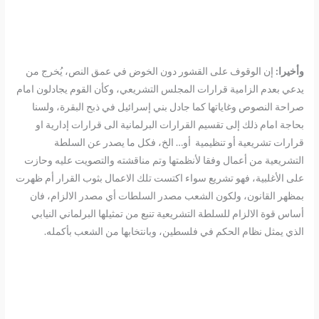
وأخيرا:
إن الوقوف على القشور دون الخوض في عمق النص، يُخرج من
يدعي بعدم الزامية قرارات المجلس التشريعي، وكأن القوم يجادلون امام
صراحة النصوص وغاياتها كما جادل بني إسرائيل في ذبح البقرة، ولسنا
بحاجة امام ذلك إلى تقسيم القرارات البرلمانية الى قرارات إدارية او
قرارات تشريعية أو تنظيمية أو… الخ، فكل ما يصدر عن السلطة
التشريعية من أعمال وفقا لأنظمتها وتم مناقشته والتصويت عليه وحازت
على الأغلبية، فهو تشريع سواء اكتست تلك الاعمال بثوب القرار أم ظهرت
بمظهر القانون، ولكون الشعب مصدر السلطات أي مصدر الالزام، فان
أساس قوة الالزام للسلطة التشريعية تنبع من تمثيلها البرلماني النيابي
الذي يمثل نظام الحكم في فلسطين، وبانتخابها من الشعب بأكمله.