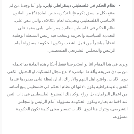
نظام الحكم في فلسطيني ديمقراطي نيابي:
ولو أننا وجدنا من لم
يقتنع بكل ما سبق ذكره فإننا نذكره، بنص المادة (5) من القانون
الأساسي الفلسطيني وتعديلاته لعام 2005م، والتي تنص على:
نظام الحكم في فلسطين نظام ديمقراطي نيابي يعتمد على
التعددية السياسية والحزبية وينتخب فيه رئيس السلطة الوطنية
انتخاباً مباشراً من قـبل الشعب وتكون الحكومة مسؤولة أمام
الرئيس والمجلس التشريعي الفلسطيني.
ونرى في هذا المقام اننا لو استعرضنا فقط أحكام هذه المادة بما تحمله
من مبادئ صريحة وألفاظ مباشرة لا تدع مجال للتشكيك او التحليل، لكفى
ذوي الالباب، واقتنع اهل الفهم والادراك، اذ ان لفظة نيابي بمفردها عندما
تُلحق بالديمقراطية يكون دلالتها ان نظام الحكم في فلسطيني ينبع أساسا
من اعمال البرلمان، بل وراح يؤكد ذلك المشرع الفلسطيني في ذات النص
عند اختتامه بعبارة وتكون الحكومة مسؤولة أمام الرئيس والمجلس
التشريعي، ونترك هنا لذوي الالباب تفسير معنى كلمة تكون الحكومة
مسؤولة.