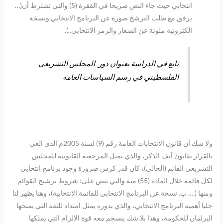
انتخابي حيث جاء النص صريحا في الفقرة (5) والتي تشترط أن(…
يرفق مع طلب الترشح صورة عن البرنامج الانتخابي ونسخة
الكترونية ملونة عن الشعار والرمز الانتخابي..).
تابع في الدراسة بعنوان دور المجلس التشريعي
الفلسطيني في رسم السياسات العامة
ولا شك أن قانون الانتخابات العامة رقم (9) لسنة 2005م الذي الغي
بالقرار بقانون آنف الذكر، والذي يمثل المرجعية القانونية للمجلس
التشريعي القائم (الحالي)، كان قدر كرس ضرورة وجود برنامج انتخابي
لكل قائمة خلال المادة (55) منه والتي تنص على: شروط ترشيح القوائم
ومنها (…. ب. نسخة عن البرنامج الانتخابي للقائمة الانتخابية)، وهنا يظهر لنا
جليا أهمية البرنامج الانتخابي، والذي بدوره يمثل امتداد للثقة التي يمنحها
البرلمان للحكومة، وهذا بلا شك ينسجم معه قوة الالزام التي يملكها