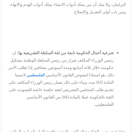
البرلمان، ولا شك أن من يملك أدوات الانشاء يملك أدوات الهدم والانهاء،
ومن باب أولى التعديل والإصلاح.
شرعية أعمال الحكومة نابعة من ثقة السلطة التشريعية بها:
ان
رئيس الوزراء المكلف بقرار من رئيس السلطة الوطنية بتشكيل
حكومته خلال ثلاثة أسابيع ومدة أسبوعين مضافين إذا تطلب الامر
ذلك، هو استنادا لنصوص القانون الأساسي
الفلسطيني
لاسيما
المادة (65) منه، وبناء على ذلك يعمل رئيس الوزراء المكلف على
تقديم طلب للمجلس التشريعي لعقد جلسة خاصة للتصويت على
الثقة بالحكومة عملا بالمادة (66) من القانون الأساسي
الفلسطيني.
وهنا يقوم رئيس الحكومة المكلف بتلاوة ومناقشة البيان الوزاري المكتوب