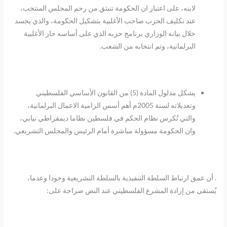
لابنه، على اعتبار ان الحكومة تنبثق من رحم المجلس المنتخب،
عند تكليف الحزب صاحب الأغلبية بتشكيل الحكومة، والذي يجسد
خلال بيانه الوزاري برنامج حزبه الذي على أساسه حاز الأغلبية
البرلمانية، وتم انتخابه من الشعب.
يشكل مدلول المادة (5) من القانون الأساسي الفلسطيني
وتعديلاته لسنة 2005م أهم أسس الزامية الاعمال البرلمانية،
والتي تُكرس نظام الحكم في فلسطين نظاما ديمقراطي نيابي،
وان الحكومة مسؤولة مباشرة أمام الرئيس والمجلس التشريعي.
. أن عمق ارتباط السلطة التنفيذية بالسلطة التشريعية وجودا وعدما،
يُستقى من إرادة المشرع الفلسطيني عند النص صراحة على: