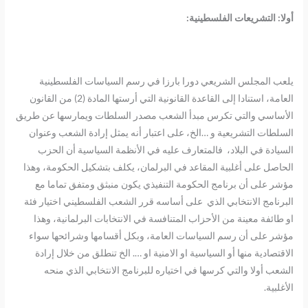
أولا: التشريعات الفلسطينية:
يلعب المجلس الشريعي دورا بارزا في رسم السياسات الفلسطينية
العامة، استنادا إلى القاعدة القانونية التي أرستها المادة (2) من القانون
الأساسي والتي تكرس مبدأ الشعب مصدر السلطات ويمارسها عن طريق
السلطات التشريعية و …الخ، على اعتبار أنه يمثل إرادة الشعب وعنوان
السيادة في البلاد، فالمتعارف عليه في الأنظمة السياسية أن الحزب
الحاصل على أغلبية المقاعد في البرلمان، يكلف بتشكيل الحكومة، وهذا
مؤشر على أن برنامج الحكومة التنفيذي يكون منبثق ومتفق تماما مع
البرنامج الانتخابي الذي على أساسه قرر الشعب الفلسطيني اختيار فئة
او طائفة معينة من الأحزاب المتنافسة في الانتخابات البرلمانية، وهذا
مؤشر على أن رسم السياسات العامة، وبكل أقسامها وشرائحها سواء
الاقتصادية منها أو السياسية او الامنية او …. الخ تنطلق من خلال إرادة
الشعب أولا والتي كرسها في اختياره للبرنامج الانتخابي الذي منحه
الأغلبية.