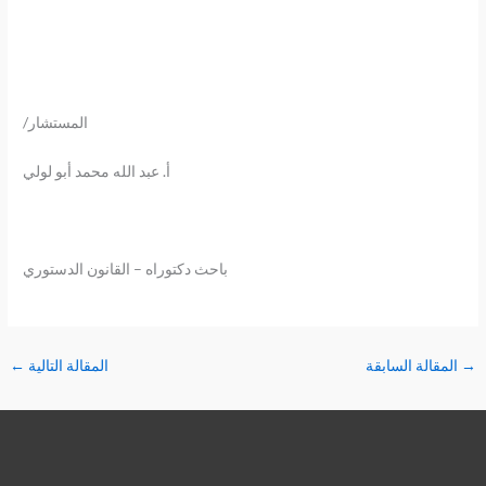
المستشار/
أ. عبد الله محمد أبو لولي
باحث دكتوراه – القانون الدستوري
→
المقالة السابقة
المقالة التالية
←
تويتر
فيسبوك
لينكد إن
بينتريست
تيليجرام
يوتيوب
تمبلر