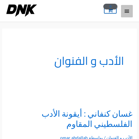
خطي
القائمة
لى
لمحتوى
الرئيسية
الأدب و الفنوان
غسان كنفاني : أيقونة الأدب
غسان
كنفاني
الفلسطيني المقاوم
:
أيقونة
الأدب و الفنوان
/ بواسطة
omar abdallah