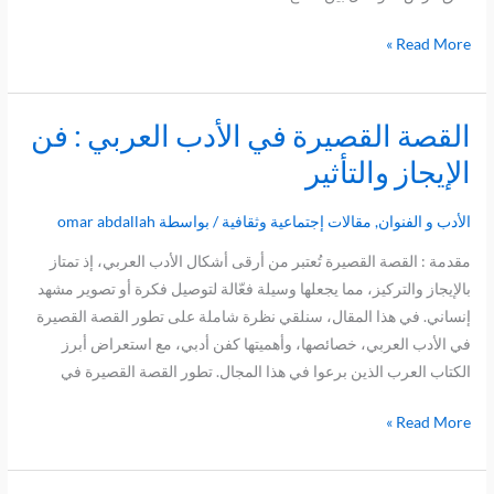
Read More »
القصة القصيرة في الأدب العربي : فن
القصة
القصيرة
الإيجاز والتأثير
في
الأدب
الأدب و الفنوان
,
مقالات إجتماعية وثقافية
/ بواسطة
omar abdallah
العربي
مقدمة : القصة القصيرة تُعتبر من أرقى أشكال الأدب العربي، إذ تمتاز
:
بالإيجاز والتركيز، مما يجعلها وسيلة فعّالة لتوصيل فكرة أو تصوير مشهد
فن
إنساني. في هذا المقال، سنلقي نظرة شاملة على تطور القصة القصيرة
الإيجاز
في الأدب العربي، خصائصها، وأهميتها كفن أدبي، مع استعراض أبرز
والتأثير
الكتاب العرب الذين برعوا في هذا المجال. تطور القصة القصيرة في
Read More »