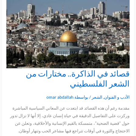
قصائد في الذاكرة.. مختارات من
قصائد
في
الشعر الفلسطيني
الذاكرة..
مختارات
الأدب و الفنوان
,
الشعر
/ بواسطة
omar abdallah
من
مقدمة رغم أن هذه القصائد قد ابتعدت عن المعاني السياسية المباشرة
الشعر
وركزت على التفاصيل الدقيقة في حياة إنسان عادي، إلا أنها لا تزال تدور
الفلسطيني
حول “قضية الضحية”، متمسكة بالقيم الإنسانية والأخلاقية، وتعلن عن
الاحتجاج والثورة في أوقات تتراجع فيها مشاعر الحب وتنهار أوطان.