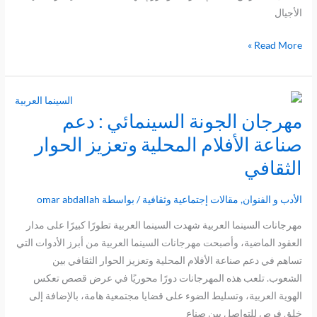
الأجيال
Read More »
مهرجان الجونة السينمائي : دعم
مهرجان
الجونة
صناعة الأفلام المحلية وتعزيز الحوار
السينمائي
الثقافي
:
دعم
الأدب و الفنوان
,
مقالات إجتماعية وثقافية
/ بواسطة
omar abdallah
صناعة
الأفلام
مهرجانات السينما العربية شهدت السينما العربية تطورًا كبيرًا على مدار
المحلية
العقود الماضية، وأصبحت مهرجانات السينما العربية من أبرز الأدوات التي
وتعزيز
تساهم في دعم صناعة الأفلام المحلية وتعزيز الحوار الثقافي بين
الحوار
الشعوب. تلعب هذه المهرجانات دورًا محوريًا في عرض قصص تعكس
الثقافي
الهوية العربية، وتسليط الضوء على قضايا مجتمعية هامة، بالإضافة إلى
خلق فرص للتواصل بين صناع