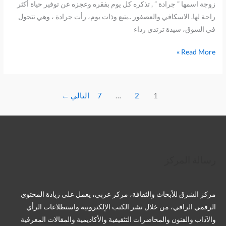
زوجة اسمها ” جرادة ” , تذكره كل يوم بفقره وعجزه عن توفير حياة أكثر
راحة لها. الاسكافي والعصفور ..يتبع وذات يوم، رأت جرادة ، وهي تتجول
في السوق، سيدة ترتدي رداء
Read More »
1
2
…
7
التالي
←
تويتر
فيسبوك
لينكد إن
بينتريست
تيليجرام
يوتيوب
تمبلر
رسالة المركز
مركز الشرق للأبحاث والثقافة، مركز عربي، يعمل على زيادة المحتوى
الرقمي الراقي، من خلال نشر الكتب الإلكترونية واستطلاعات الرأي
والآداب والفنون والمحاضرات التثقيفية والأكاديمية والمقالات المعرفية