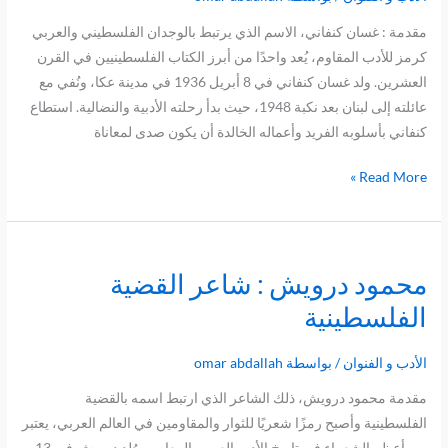
الأدب
مقدمة : غسان كنفاني، الاسم الذي يرتبط بالوجدان الفلسطيني والعربي
الفلسطيني
كرمز للأدب المقاوم، يُعد واحدًا من أبرز الكتاب الفلسطينيين في القرن
المقاوم
العشرين. ولد غسان كنفاني في 8 أبريل 1936 في مدينة عكا، ونُفي مع
عائلته إلى لبنان بعد نكبة 1948، حيث بدأ رحلته الأدبية والنضالية. استطاع
كنفاني بأسلوبه الفريد وأعماله الخالدة أن يكون صدى لمعاناة
Read More »
محمود درويش : شاعر القضية
محمود
درويش
الفلسطينية
:
شاعر
الأدب و الفنوان
/ بواسطة
omar abdallah
القضية
مقدمة محمود درويش، ذلك الشاعر الذي ارتبط اسمه بالقضية
الفلسطينية
الفلسطينية وأصبح رمزًا شعريًا للثوار والمقاومين في العالم العربي، يعتبر
من أعظم الشعراء في تاريخ الأدب العربي المعاصر. وُلد درويش في 13