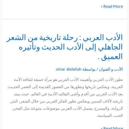
Read More »
الأدب العربي : رحلة تاريخية من الشعر
الأدب
العربي
الجاهلي إلى الأدب الحديث وتأثيره
:
العميق .
رحلة
تاريخية
الأدب و الفنوان
/ بواسطة
omar abdallah
من
الشعر
تطور الأدب العربي وأهميته الأدب العربي هو مرآة عميقة لثقافة الأمة
الجاهلي
العربية، ويعكس تاريخها وتطورها من العصور القديمة إلى العصر الحديث.
إلى
يعد الأدب العربي من أقدم وأغنى التقاليد الأدبية في العالم، حيث يمتد
الأدب
تاريخه لآلاف السنين ويعكس تطور الفكر العربي من خلال الشعر، النثر،
الحديث
الرواية، والمسرح. يشمل الأدب العربي موضوعات متنوعة مثل الفخر،
وتأثيره
الحب، السياسة،
العميق
Read More »