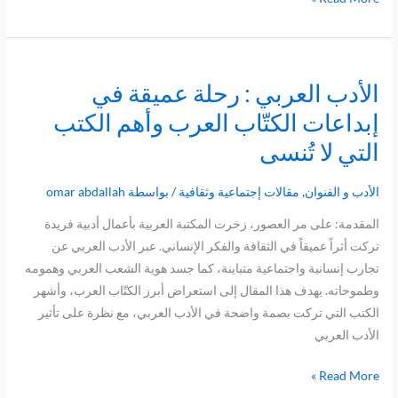
.
الأدب العربي : رحلة عميقة في
الأدب
العربي
إبداعات الكتّاب العرب وأهم الكتب
:
التي لا تُنسى
رحلة
عميقة
الأدب و الفنوان
,
مقالات إجتماعية وثقافية
/ بواسطة
omar abdallah
في
إبداعات
المقدمة: على مر العصور، زخرت المكتبة العربية بأعمال أدبية فريدة
الكتّاب
تركت أثراً عميقاً في الثقافة والفكر الإنساني. عبر الأدب العربي عن
العرب
تجارب إنسانية واجتماعية متباينة، كما جسد هوية الشعب العربي وهمومه
وأهم
وطموحاته. يهدف هذا المقال إلى استعراض أبرز الكتّاب العرب، وأشهر
الكتب
الكتب التي تركت بصمة واضحة في الأدب العربي، مع نظرة على تأثير
التي
الأدب العربي
لا
Read More »
تُنسى