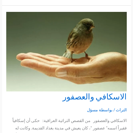
الاسكافي والعصفور
الاسكافي
والعصفور
التراث
/ بواسطة
مسؤل
الاسكافي والعصفور من القصص الترائية العراقية: حكى أن إسكافياً
فقيراً اسمه” عصفور “، كان يعيش في مدينة بغداد القديمة. وكانت له