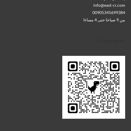
info@east-cr.com
00905345699384
من 9 صباحا حتى 4 مساءا
تصفح موقعنا