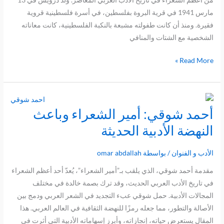
مارس 1941 في قرية البروة بفلسطين، في أسرة فلسطينية قروية
فقيرة. ومنذ أن كانت طفولته مشبعة بالنكبة الفلسطينية، كانت معاناته
الشخصية مع الشتات والمنافي
Read More »
أحمد شوقي: أمير الشعراء وباعث
أحمد
شوقي:
النهضة الأدبية الحديثة
أمير
الشعراء
الأدب و الفنوان
/ بواسطة
omar abdallah
وباعث
مقدمة أحمد شوقي، الذي يلقب بـ”أمير الشعراء”، يُعدّ أحد أعظم الشعراء
النهضة
في تاريخ الأدب العربي الحديث، وقد ترك بصمة خالدة في مختلف
الأدبية
المجالات الأدبية. حمل شوقي عبء التجديد في الشعر العربي ودمج بين
الحديثة
الأصالة والتطور، مما جعله رمزًا للنهضة الثقافية في العالم العربي. هذا
المقال يستعرض حياته، إنجازاته، وأبرز إسهاماته الأدبية التي أثرت في