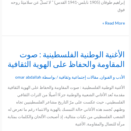
إبراهيم طوقان (1905 نابلس-1941 القدس) ” لا تَسلْ عن سلامتِهْ روحه
فوق
Read More »
الأغنية الوطنية الفلسطينية : صوت
الأغنية
الوطنية
المقاومة والحفاظ على الهوية الثقافية
الفلسطينية
:
الأدب و الفنوان
,
مقالات إجتماعية وثقافية
/ بواسطة
omar abdallah
صوت
الأغنية الوطنية الفلسطينية : صوت المقاومة والحفاظ على الهوية الثقافية
المقاومة
مقدمة تُعد الأغاني الشعبية والوطنية جزءًا أصيلًا من التراث الثقافي
والحفاظ
الفلسطيني، حيث عكست على مرّ التاريخ مشاعر الفلسطينيين تجاه
على
وطنهم. تُجسد هذه الأغاني حالة التمسك بالهوية والانتماء رغم ما تعرض له
الهوية
الشعب الفلسطيني من نكبات متتالية، إذ أصبحت الألحان والكلمات بمثابة
الثقافية
مرآة للنضال والمقاومة. الأغنية