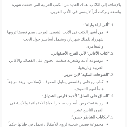
بالإضافة إلى الكتّاب، هناك العديد من الكتب العربية التي حققت شهرة
واسعة وتركت أثراً لا ينسى في الأدب العربي.
“
ألف ليلة وليلة
“
:
من أشهر الكتب في الأدب الشعبي العربي، يضم قصصًا ترويها
شهرزاد للملك شهريار، ويشمل أساطير حول الحب
والمغامرة.
“
كتاب الأغاني” لأبي الفرج الأصفهاني
:
موسوعة أدبية وشعرية ضخمة، تحتوي على القصائد والأغاني
العربية وتاريخها.
“
الفتوحات المكية” لابن عربي
:
كتاب روحاني وفلسفي يتناول التصوف الإسلامي، ويعد مرجعاً
هاماً لفهم التصوف.
“
الساق على الساق” لأحمد فارس الشدياق
:
رواية تستعرض بأسلوب ساخر الحياة الاجتماعية والأدبية في
القرن التاسع عشر.
“
حكايات الشاطر حسن
“
:
مجموعة قصص شعبية تُروى للأطفال، تحمل في طياتها حكماً