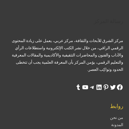
تويتر
فيسبوك
لينكد إن
بينتريست
تيليجرام
يوتيوب
تمبلر
رسالة المركز
مركز الشرق للأبحاث والثقافة، مركز عربي، يعمل على زيادة المحتوى
الرقمي الراقي، من خلال نشر الكتب الإلكترونية واستطلاعات الرأي
والآداب والفنون والمحاضرات التثقيفية والأكاديمية والمقالات المعرفية
والتعليم الرقمي، يؤمن المركز بأن المعرفة العلمية يجب أن تتخطى
الحدود وتواكِب العصر.
روابط
من نحن
المدونة