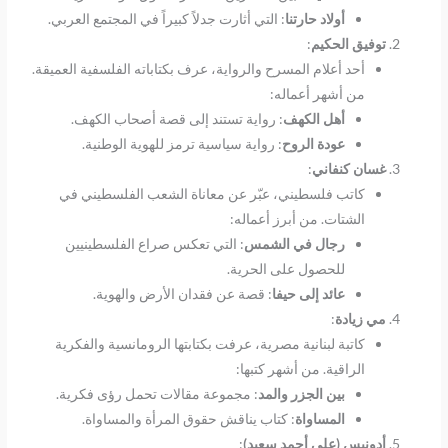
أولاد حارتنا
: التي أثارت جدلاً كبيراً في المجتمع العربي.
توفيق الحكيم
:
أحد أعلام المسرح والرواية، عرف بكتاباته الفلسفية العميقة.
من أشهر أعماله:
أهل الكهف
: رواية تستند إلى قصة أصحاب الكهف.
عودة الروح
: رواية سياسية ترمز للهوية الوطنية.
غسان كنفاني
:
كاتب فلسطيني، عبّر عن معاناة الشعب الفلسطيني في
الشتات. من أبرز أعماله:
رجال في الشمس
: التي تعكس صراع الفلسطينيين
للحصول على الحرية.
عائد إلى حيفا
: قصة عن فقدان الأرض والهوية.
مي زيادة
:
كاتبة لبنانية مصرية، عرفت بكتابتها الرومانسية والفكرية
الراقية. من أشهر كتبها:
بين الجزر والمد
: مجموعة مقالات تحمل رؤى فكرية.
المساواة
: كتاب يناقش حقوق المرأة والمساواة.
أدونيس (علي أحمد سعيد)
: