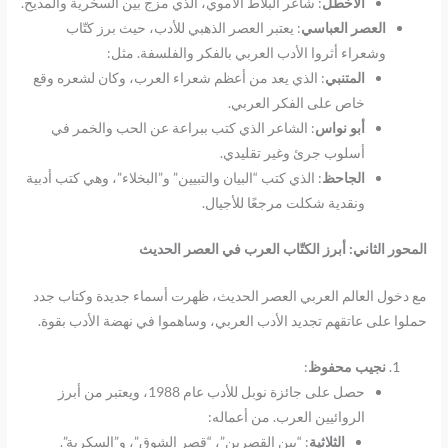
الأخطل
: شاعر البلاط الأموي، الذي مزج بين السخرية والمديح.
العصر العباسي
: يعتبر العصر الذهبي للأدب، حيث برز كتّاب
وشعراء أثروا الأدب العربي بالفكر والفلسفة. مثل:
المتنبي
: الذي يعد من أعظم شعراء العرب، وكان لشعره وقع
خاص على الفكر العربي.
أبو نواس
: الشاعر الذي كتب ببراعة عن الحب والخمر في
أسلوب جرئ وغير تقليدي.
الجاحظ
: الذي كتب “البيان والتبيين” و”البخلاء”، وهي كتب أدبية
ونقدية شكلت مرجعًا للأجيال.
المحور الثاني
:
أبرز الكتّاب العرب في العصر الحديث
مع دخول العالم العربي العصر الحديث، ظهرت أسماء جديدة وكتاب جدد
حملوا على عاتقهم تجديد الأدب العربي، وساهموا في نهضة الأدب بقوة.
نجيب محفوظ
:
حصل على جائزة نوبل للأدب عام 1988، ويعتبر من أبرز
الروائيين العرب. من أعماله:
الثلاثية
: “بين القصرين”، “قصر الشوق”، و”السكرية”.