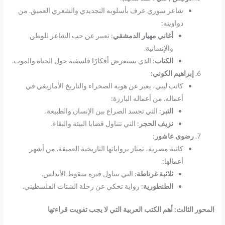
شاعر سوري عرف بأسلوبه التجديدي والشعري العميق. من
دواوينه:
أغاني مهيار الدمشقي
: تعبير عن حب الشاعر للوطن
والإنسانية.
الكتاب
: الذي يستعرض أفكارًا فلسفية حول الحياة والموت.
إبراهيم الكوني
:
كاتب ليبي، يعبر عن هوية الصحراء والتاريخ الأمازيغي في
أعماله. من أعماله البارزة:
التبر
: التي تجسد الصراع بين الإنسان والطبيعة.
نزيف الحجر
: التي تتناول قضايا البيئة والبقاء.
رضوى عاشور
:
كاتبة مصرية، تمتاز برواياتها التاريخية العميقة. من أشهر
أعمالها:
ثلاثية غرناطة
: التي تتناول فترة سقوط الأندلس.
الطنطورية
: رواية تحكي عن رحلة الشتات الفلسطيني.
المحور الثالث
:
أهم الكتب العربية التي لا يجب تفويت قراءتها