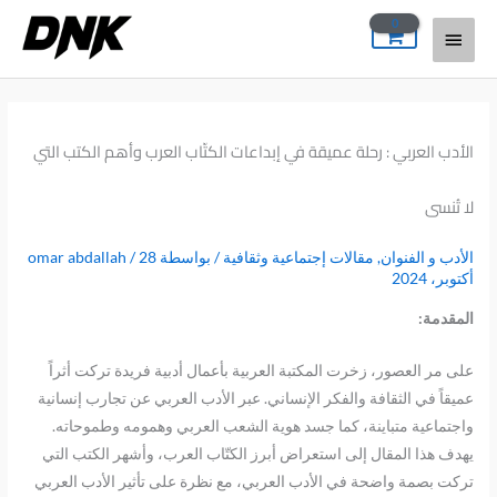
خطي
القائمة
لى
لمحتوى
الرئيسية
الأدب العربي : رحلة عميقة في إبداعات الكتّاب العرب وأهم الكتب التي
لا تُنسى
الأدب و الفنوان
,
مقالات إجتماعية وثقافية
/ بواسطة
28
/
omar abdallah
أكتوبر، 2024
المقدمة
:
على مر العصور، زخرت المكتبة العربية بأعمال أدبية فريدة تركت أثراً
عميقاً في الثقافة والفكر الإنساني. عبر الأدب العربي عن تجارب إنسانية
واجتماعية متباينة، كما جسد هوية الشعب العربي وهمومه وطموحاته.
يهدف هذا المقال إلى استعراض أبرز الكتّاب العرب، وأشهر الكتب التي
تركت بصمة واضحة في الأدب العربي، مع نظرة على تأثير الأدب العربي