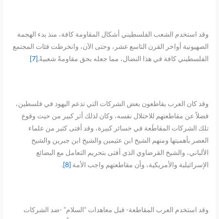
وقد استخدم الشعب الفلسطيني أشكال المقاومة كافة، منذ بدء الهجمة
الصهيونية أواخر القرن التاسع عشر، وحتى الآن، وانخرطت فئات المجتمع
الفلسطيني كافة في هذا النضال، مما جعله بحق مقاومةً شعبيةً.
[7]
وقد كان العرب يقاطعون بعض الشركات التي تدعم اليهود في فلسطين،
فضلاً عن مقاطعتهم للاحتلال نفسه، وكان لذلك أثر كبير من حيث وقوع
تلك الشركات المقاطَعة في خسائر كبيرة، وقد أفتى كثير من علماء
العصر بأهميتها ومنهم الشيخ ابن عثيمين والشيخ ابن جبرين والشيخ
الألباني، والشيخ القرضاوي الذي أفتى بتحريم التعامل مع البضائع
الإسرائيلية والأمريكية، وأن مقاطعتهم واجب الأمة
[8]
.
وقد استخدم العرب المقاطعة- قبل معاهدات “السلام” -ضد الشركات