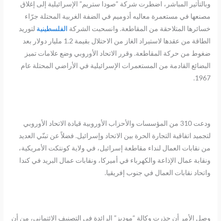
وبالتأثير المباشر، اضطرت شركة “صودا ستريم” الإسرائيلية إلى إغلاق
مصنعها في مستعمرة معاليه أدوميم في الضفة الغربية المحتلة جرّاء
خسائرها المتلاحقة من المقاطعة. وانسحبت الشركة
الفلسطينية
لتوريد
الطاقة من عقدها لاستيراد الغاز من الاحتلال بقيمة 1.2 مليار دولار بعد
ضغوط من حركة المقاطعة. وقرر الاتحاد الأوروبي وضع علامات تميز
البضائع القادمة من المستعمرات الإسرائيلية في الأراضي المحتلة عام
1967.
ودعت 310 من المؤسسات والأحزاب الأوروبية قيادة الاتحاد الأوروبي
لتجميد اتفاقية التجارة الحرة بين الاتحاد وإسرائيل. فضلاً عن تبنّي العديد
من نقابات العمال لنداء مقاطعة إسرائيل، في ولاية كونتكت الأمريكية،
ونقابة عمال الإذاعة والكهرباء في أميركا، ونقابات عمال البريد في كندا
واتحاد نقابات العمال في جنوب إفريقيا.
وصل الأمر أن حذرت وكالة “موديز” الرائدة في التصنيف الائتماني، من أن