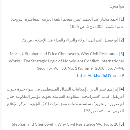
هوامش:
[1]
أحمد مختار عبد الحميد عمر، معجم اللغة العربية المعاصرة، بيروت:
عالم الكتب، 2008، ج3، ص 1835
[2]
أبو فيصل البدراني، الولاء والبراء والعداء في الإسلام، ص 72
Maria J. Stephan and Erica Chenoweth, Why Civil Resistance
[3]
Works: The Strategic Logic of Nonviolent Conflict, International
Security, Vol. 33, No. 1 (Summer 2008), pp. 7–44,
https://bit.ly/2lxO9he
, p.9
[4]
إبراهيم نصر الدين ، إمكانيات النضال الفلسطيني في ضوء خبرة جنوب
أفريقيا ، كتاب “استراتيجية المقاومة الشاملة بحوث مؤتمر المقاومة خيار
أم ضرورة وتحرير”، سلسلة ندوات ومؤتمرات ( ۲ )، الجيزة، مركز الإعلام
العربي، ۲۰۰۸م، ص 193
Stephan and Chenoweth, Why Civil Resistance Works, p, 20
[5]