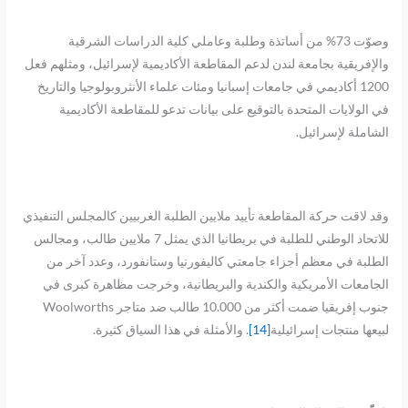
وصوّت 73% من أساتذة وطلبة وعاملي كلية الدراسات الشرقية
والإفريقية بجامعة لندن لدعم المقاطعة الأكاديمية لإسرائيل، ومثلهم فعل
1200 أكاديمي في جامعات إسبانيا ومئات علماء الأنثروبولوجيا والتاريخ
في الولايات المتحدة بالتوقيع على بيانات تدعو للمقاطعة الأكاديمية
الشاملة لإسرائيل.
وقد لاقت حركة المقاطعة تأييد ملايين الطلبة الغربيين كالمجلس التنفيذي
للاتحاد الوطني للطلبة في بريطانيا الذي يمثل 7 ملايين طالب، ومجالس
الطلبة في معظم أجزاء جامعتي كاليفورنيا وستانفورد، وعدد آخر من
الجامعات الأمريكية والكندية والبريطانية، وخرجت مظاهرة كبرى في
جنوب إفريقيا ضمت أكثر من 10.000 طالب ضد متاجر Woolworths
لبيعها منتجات إسرائيلية
[14]
. والأمثلة في هذا السياق كثيرة.