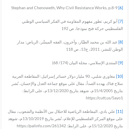
Stephan and Chenoweth, Why Civil Resistance Works, p.8-9
[6]
[7]
أبو كريم، تطور مفهوم المقاومة في الفكر السياسي الوطني
الفلسطيني حركة فتح نموذجا، ص 192
[8]
عبد الله بن محمد الطيّار، وآخرون، الفقه الميسَّر، الرياض: مدار
الوطن للنشر، 2011، ج13، ص 118
[9]
المنتدى الإسلامي، مجلة البيان (174/ 68)
[10]
مغاوري شلبي، 90 مليار دولار خسائر إسرائيل: المقاطعة العربية
سلاح فتاك يهدده الصدأ، مقال على موقع جماعة العدل والإحسان، نُشر
بتاريخ 15/4/2005م، شوهد بتاريخ 13/12/2020م، على الرابط:
https://cutt.us/5ayo1
[11]
علي بادي، المقاطعة الرياضية للاحتلال بين الأنظمة والشعوب، مقال
على موقع المركز الفلسطيني للإعلام، نُشر بتاريخ 13/10/2019م، شوهد
بتاريخ 15/12/2020م، على الرابط: https://palinfo.com/261342