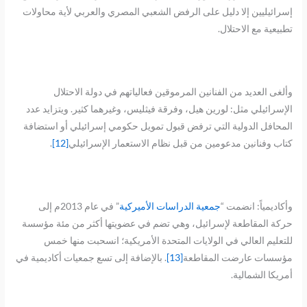
إسرائيليين إلا دليل على الرفض الشعبي المصري والعربي لأية محاولات
تطبيعية مع الاحتلال.
وألغى العديد من الفنانين المرموقين فعالياتهم في دولة الاحتلال
الإسرائيلي مثل: لورين هيل، وفرقة فيثليس، وغيرهما كثير. ويتزايد عدد
المحافل الدولية التي ترفض قبول تمويل حكومي إسرائيلي أو استضافة
كتاب وفنانين مدعومين من قبل نظام الاستعمار الإسرائيلي
[12]
.
وأكاديمياً: انضمت “
جمعية الدراسات الأميركية
” في عام 2013م إلى
حركة المقاطعة لإسرائيل، وهي تضم في عضويتها أكثر من مئة مؤسسة
للتعليم العالي في الولايات المتحدة الأمريكية؛ انسحبت منها خمس
مؤسسات عارضت المقاطعة
[13]
. بالإضافة إلى تسع جمعيات أكاديمية في
أمريكا الشمالية.