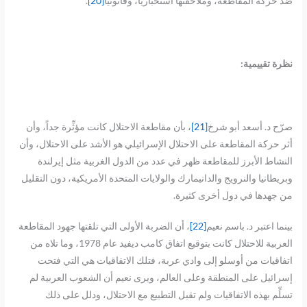
ضد حركة المقاطعة، وملاحقتها استخبارياً، وقانونياً
[20]
.
نظرة تقييمية:
صرّح د. أسعد أبو شرخ
[21]
، بأن مقاطعة الاحتلال كانت مؤثِّرة جداً، وأن
أثر حركة المقاطعة على الاحتلال الإسرائيلي هو الأشد على الاحتلال، وأن
النشاط الأبرز للمقاطعة ظهر في عدد من الدول الغربية مثل إيرلندة
وبريطانيا والنرويج والدانيمارك والولايات المتحدة الأمريكية، دون التقليل
من جهدها في دول أخرى كثيرة.
بينما اعتبر د. باسم نعيم
[22]
، أن الضربة الأولى التي تلقتها جهود المقاطعة
العربية للاحتلال كانت بتوقيع اتفاق كامب ديفيد عام 1978، وما تلاه من
اتفاقيات من أوسلو إلى وادي عربة، فتلك الاتفاقيات هي التي فتحت
إسرائيل على المنطقة وعلى العالم، ويرى نعيم أن الشعوب العربية لم
تسلِّم بهذه الاتفاقيات ولم تقبل التطبيع مع الاحتلال، ودلل على ذلك