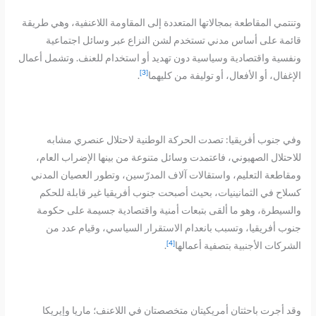
وتنتمي المقاطعة بمجالاتها المتعددة إلى المقاومة اللاعنفية، وهي طريقة
قائمة على أساس مدني تستخدم لشن النزاع عبر وسائل اجتماعية
ونفسية واقتصادية وسياسية دون تهديد أو استخدام للعنف. وتشمل أعمال
[3]
الإغفال، أو الأفعال، أو توليفة من كليهما
.
وفي جنوب أفريقيا: تصدت الحركة الوطنية لاحتلال عنصري مشابه
للاحتلال الصهيوني، فاعتمدت وسائل متنوعة من بينها الإضراب العام،
ومقاطعة التعليم، واستقالات آلاف المدرّسين، وتطور العصيان المدني
كسلاح في الثمانينيات، بحيث أصبحت جنوب أفريقيا غير قابلة للحكم
والسيطرة، وهو ما ألقى بتبعات أمنية واقتصادية جسيمة على حكومة
جنوب أفريقيا، وتسبب بانعدام الاستقرار السياسي، وقيام عدد من
[4]
الشركات الأجنبية بتصفية أعمالها
.
وقد أجرت باحثتان أمريكيتان متخصصتان في اللاعنف؛ ماريا وإيريكا