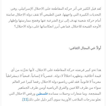
لقد قيل الكثير في أثر حركة المقاطعة على الاحتلال الإسرائيلي، وفي
التحديات الكبيرة التي واجهتها، فمن الطبيعي ألا تقف دولة الاحتلال صامتة
أمام حركة شعبية تهدف إلى نزع الشرعية عنها وفضح ممارستها وإظهار
الأوجه القبيحة للاحتلال. فما هي أبرز انعكاساتها على دولة الاحتلال؟
أولاً: في المجال الثقافي:
هذا تحدٍ كبير فرضته حركة المقاطعة على الاحتلال، لأنها تجرِّده من أي
قيمة أخلاقية، وتظهره احتلالاً لا دولة، عنصرياً لا إنسانياً، قمعياً لا ديمقراطياً
معربداً لا قانونياً. فقد لقي رياضيو دولة الاحتلال رفضا كبيرا عبر العالم
سواء من طرف اللاعبين والفرق الرياضية أومن طرف الجماهير
المشجعة، وما شعارات وحملات مساندة
فلسطين
ورفض الاحتلال التي
تعلو مدرجات الملاعب الأوربية سوى أكبر دليل على ذلك
[11]
.