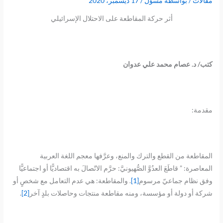
مقالات
/ بواسطة
مسؤل
/
17 ديسمبر، 2020
أثر حركة المقاطعة على الاحتلال الإسرائيلي
كتب/ د. عصام محمد علي عدوان
مقدمة:
المقاطعة من القطع والترك والمنع، وعرَّفها معجم اللغة العربية
المعاصرة: ” قاطَعَ العدُوَّ الصُّهيونيَّ: حرَّم الاتّصالَ به اقتصاديًّا أو اجتماعيًّا
وفق نظام جماعيّ مرسوم
[1]
. والمقاطعة: هي عدم التعامل مع شخصٍ أو
شركة أو دولة أو مؤسسة، ومنه مقاطعة منتجات وحاصلات بلدٍ آخر
[2]
.