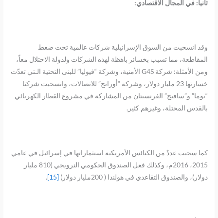
ثانياً: في المجال الاقتصادي:
وقد انسحبت من السوق الإسرائيلية شركات عالمية تحت ضغط
المقاطعة، مما تسبب بخسائر باهظة لهذه الشركات ولدولة الاحتلال معاً،
ومن الأمثلة: شركة G4S الأمنية، وشركة “فيوليا” للبنى التحتية الـتي تعدّت
خسارتها 23 مليار دولار، وشركة “أورانج” للاتصالات، وانسحبت شركتا
“بوما” و”سافيج” الفرنسيتان من المشاركة في مشروع القطار الكهربائي
بالقدس المحتلة، وغيرهم كثير.
كما سحبت عددٌ من الكنائس الأمريكية استثماراتها في إسرائيل في عامي
2015، 2016م، وكذلك فعل الصندوق الحكومي النرويجي (810 مليار
دولار)، والصندوق التقاعدي في هولندا ( 200مليار دولار)
[15]
.