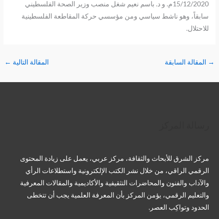
15/12/2020م. و د. باسم نعيم شغل منصب وزير الصحة الفلسطيني
سابقاً، وهو ناشط سياسي ومن مؤسسي حركة المقاطعة الفلسطينية
للاحتلال.
→
المقالة السابقة
المقالة التالية
←
تويتر
فيسبوك
لينكد إن
بينتريست
تيليجرام
يوتيوب
تمبلر
رسالة المركز
مركز الشرق للأبحاث والثقافة، مركز عربي، يعمل على زيادة المحتوى
الرقمي الراقي، من خلال نشر الكتب الإلكترونية واستطلاعات الرأي
والآداب والفنون والمحاضرات التثقيفية والأكاديمية والمقالات المعرفية
والتعليم الرقمي، يؤمن المركز بأن المعرفة العلمية يجب أن تتخطى
الحدود وتواكِب العصر.