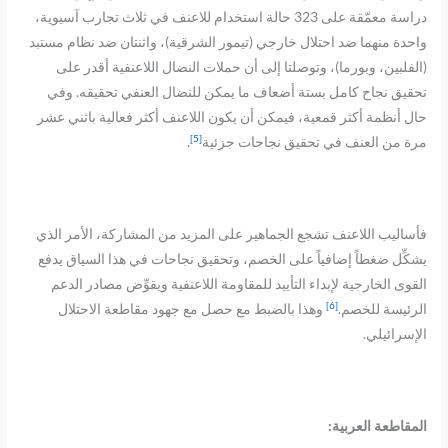
دراسة معمّقة على 323 حالة استخدام للاعنف في ثلاث تجارب آسيوية،
واحدة منهما ضد احتلال خارجي (تيمور الشرقية)، واثنتان ضد نظام مستبد
(الفلبين، وبورما)، وتوصلتا إلى أن حملات النضال اللاعنفية أقدر على
تحقيق نجاح كامل بستة أضعاف ما يمكن للنضال العنفي تحقيقه. وفي
حال أنظمة أكثر قمعية، فيمكن أن يكون اللاعنف أكثر فعالية باثني عشر
[5]
مرة من العنف في تحقيق نجاحات جزئية
.
فأساليب اللاعنف تشجع الجماهير على المزيد من المشاركة، الأمر الذي
يشكِّل ضغطاً إضافياً على الخصم، وتحقيق نجاحات في هذا السياق يدفع
القوى الخارجية لإبداء التأييد للمقاومة اللاعنفية ويقوِّض مصادر الدعم
[6]
الرئيسة للخصم.
وهذا بالضبط مع حصل مع جهود مقاطعة الاحتلال
الإسرائيلي.
المقاطعة العربية: