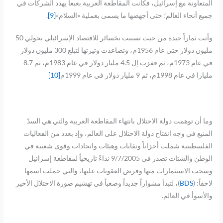
المتعاونة مع إسرائيل، فكانت المقاطعة العربية بعبعاً يهدد الشركات في
جميع أنحاء العالم؛ حتى أجهضها ما يسمى بعملية «السلام»
[9]
.
وأتت ثماراً جيدة من حيث تسببت بخسائر للاقتصاد الإسرائيلي بحولي 50
مليون دولار حتى عام 1956م، وتصاعدت وتيرتها لتبلغ 300 مليون دولار
في عام 1973م، ثم قفزت إل 4.5 مليار دولار في عام 1983م، ثم 8.7
مليارا في عام 1998م، ثم 9 مليار دولار في عام 1999م
[10]
وما أن توهمت دولة الاحتلال بانتهاء المقاطعة العربية والتي هي السدّ
المنيع في وجه انفتاح دولة الاحتلال على العالم، وإذ بعدد من الفعاليات
الفلسطينية شملت أحزاباً ونقابات وهيئات واتحادات وقوى شعبية في
الوطن والشتات تصدر في 9/7/2005 نداءً تاريخياً لمقاطعة إسرائيل
وسحب الاستثمارات منها وفرض العقوبات عليها، والتي حملت اسمها
لاحقاً: (
BDS
)، لتبدأ مشواراً جديداً وصعباً في تهشيم صورة الاحتلال الأخير
والأسوأ في العالم.