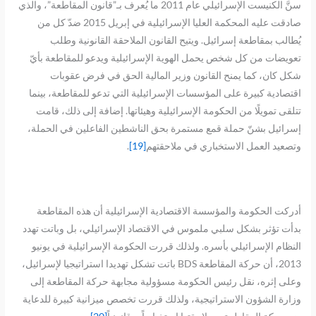
سنَّ الكنيست الإسرائيلي عام 2011 ما يُعرف بـ”قانون المقاطعة”، والذي
صادقت عليه المحكمة العليا الإسرائيلية في إبريل 2015 ضدّ كل من
يُطالب بمقاطعة إسرائيل. ويتيح القانون الملاحقة القانونية وطلب
تعويضات من كل شخص يحمل الهوية الإسرائيلية ويدعو للمقاطعة بأيّ
شكل كان، كما يمنح القانون وزير المالية الحق في فرض عقوبات
اقتصادية كبيرة على المؤسسات الإسرائيلية التي تدعو للمقاطعة، بينما
تتلقى تمويلًا من الحكومة الإسرائيلية وهيئاتها. إضافة إلى ذلك، قامت
إسرائيل بشنّ حملة قمع مستمرة بحق الناشطين الفاعلين في الحملة،
وتصعيد العمل الاستخباري في ملاحقتهم
[19]
.
أدركت الحكومة والمؤسسة الاقتصادية الإسرائيلية أن هذه المقاطعة
بدأت تؤثر بشكل سلبي ملموس في الاقتصاد الإسرائيلي، بل وباتت تهدد
النظام الإسرائيلي بأسره. ولذلك قررت الحكومة الإسرائيلية في يونيو
2013، أن حركة المقاطعة BDS باتت تشكل تهديدا استراتيجيا لإسرائيل،
وعلى إثره، نقل رئيس الحكومة مسؤولية مجابهة حركة المقاطعة إلى
وزارة الشؤون الاستراتيجية، ولذلك قررت تخصص ميزانية كبيرة للدعاية