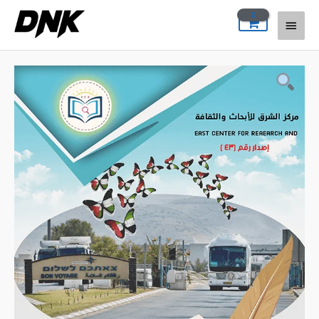
خطي
القائمة
لى
لمحتوى
الرئيسية
كمية
قصة
حنين
بلا
نوم