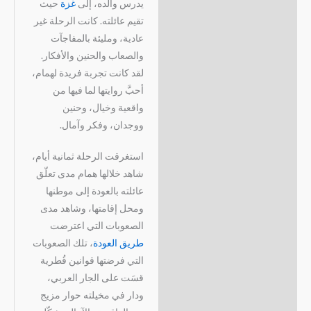
يدرس والده، إلى
غزة
حيث
تقيم عائلته. كانت الرحلة غير
عادية، ومليئة بالمفاجآت
والصعاب والحنين والأفكار.
لقد كانت تجربة فريدة لهمام،
أحبَّ روايتها لما فيها من
واقعية وخيال، وحنين
ووجدان، وفكر وآمال.
استغرقت الرحلة ثمانية أيام،
شاهد خلالها همام مدى تعلّق
عائلته بالعودة إلى موطنها
ومحل إقامتها، وشاهد مدى
الصعوبات التي اعترضت
طريق العودة
، تلك الصعوبات
التي فرضتها قوانين قُطرية
قسَت على الجار العربي،
ودار في مخيلته حوار مزيج