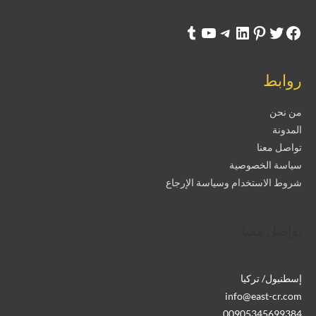
روابط
من نحن
المدونة
تواصل معنا
سياسة الخصوصية
شروط الاستخدام وسياسة الإرجاع
تواصل معنا
إسطنبول/ تركيا
info@east-cr.com
00905345699384