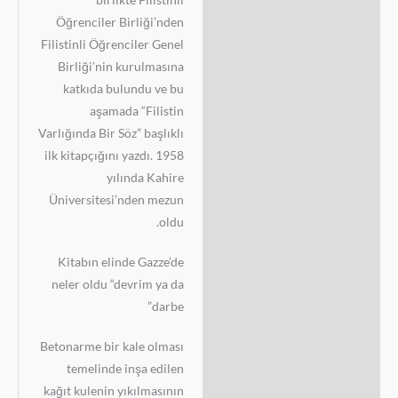
Öğrenciler Birliği’nden
Filistinli Öğrenciler Genel
Birliği’nin kurulmasına
katkıda bulundu ve bu
aşamada “Filistin
Varlığında Bir Söz” başlıklı
ilk kitapçığını yazdı. 1958
yılında Kahire
Üniversitesi’nden mezun
oldu.
Kitabın elinde Gazze’de
neler oldu “devrim ya da
darbe”
Betonarme bir kale olması
temelinde inşa edilen
kağıt kulenin yıkılmasının