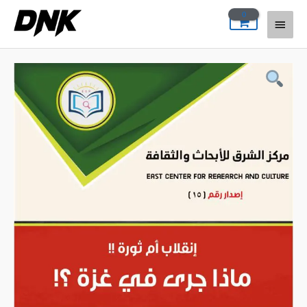
خطي
القائمة
لى
لمحتوى
الرئيسية
كمية
Gazze'de
olanlar
"devrim
ya
darbe"