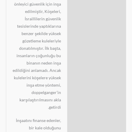
önleyici güvenlik için inşa
edilmiştir, Köşeleri,
İsraillilerin güvenlik
tesislerinde yaptıklarına
benzer şekilde yüksek
gözetleme kuleleriyle
donatılmıştır. İlk başta,
insanların çoğunluğu bu
binanın neden inşa
edildiğini anlamadı. Ancak
kulelerini köşelere yüksek
inşa etme yöntemi,
doppelganger’in
karşılaştırılmasını akla
getirdi.
İnşaatını finanse edenler,
bir kale olduğunu