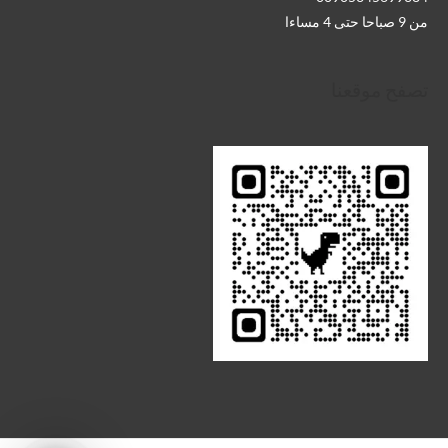
من 9 صباحا حتى 4 مساءا
تصفح موقعنا