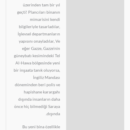
üzerinden tam bir yıl
geçti! Plancıları binanın
mimarisini kendi
bilgileriyle tasarladılar,
İşlevsel departmanların
yapısını onayladılar, Ve
eğer Gazze, Gazze’nin
güneybatı kesimindeki Tel
Al-Hawa bölgesinde yeni
bir inşaata tanık oluyorsa,
İngiliz Mandası
döneminden beri polis ve
hapishane karargahı
dışında insanların daha
önce hiç bilmediği Saraya
dışında.
Bu yeni bina özellikle