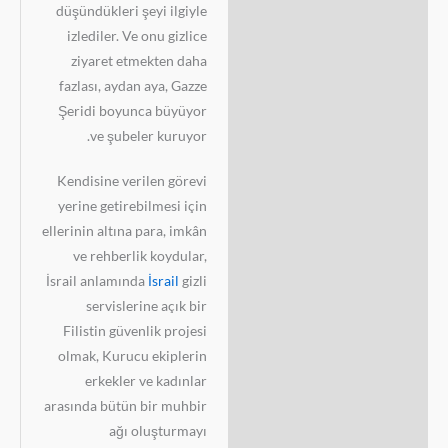
düşündükleri şeyi ilgiyle
izlediler. Ve onu gizlice
ziyaret etmekten daha
fazlası, aydan aya, Gazze
Şeridi boyunca büyüyor
ve şubeler kuruyor.
Kendisine verilen görevi
yerine getirebilmesi için
ellerinin altına para, imkân
ve rehberlik koydular,
İsrail anlamında
İsrail
gizli
servislerine açık bir
Filistin güvenlik projesi
olmak, Kurucu ekiplerin
erkekler ve kadınlar
arasında bütün bir muhbir
ağı oluşturmayı