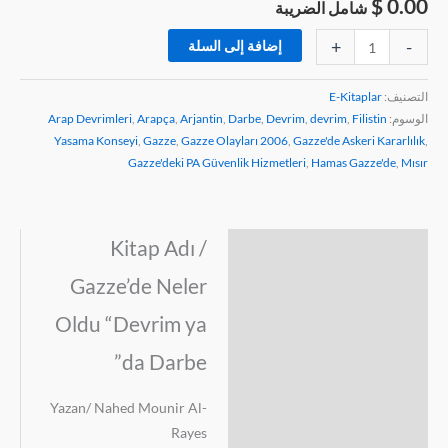
$
0.00
شامل الضريبة
+
-
إضافة إلى السلة
التصنيف:
E-Kitaplar
الوسوم:
Filistin
,
devrim
,
Devrim
,
Darbe
,
Arjantin
,
Arapça
,
Arap Devrimleri
Yasama Konseyi
,
Gazze
,
Gazze Olayları 2006
,
Gazze'de Askeri Kararlılık
,
Gazze'deki PA Güvenlik Hizmetleri
,
Hamas Gazze'de
,
Mısır
Kitap Adı /
الوصف
Gazze’de Neler
مراجعات (0)
Oldu “Devrim ya
da Darbe”
Yazan/ Nahed Mounir Al-
Rayes