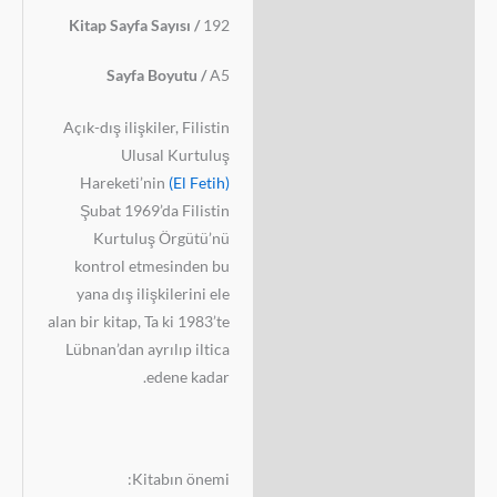
Kitap Sayfa Sayısı /
192
Sayfa Boyutu /
A5
Açık-dış ilişkiler, Filistin
Ulusal Kurtuluş
Hareketi’nin
(El Fetih)
Şubat 1969’da Filistin
Kurtuluş Örgütü’nü
kontrol etmesinden bu
yana dış ilişkilerini ele
alan bir kitap, Ta ki 1983’te
Lübnan’dan ayrılıp iltica
edene kadar.
Kitabın önemi: