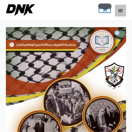
خطي
القائمة
لى
لمحتوى
الرئيسية
كمية
Fetih
ve
Dış
İlişkiler
Kitabı