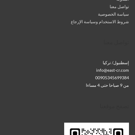
تواصل معنا
سياسة الخصوصية
شروط الاستخدام وسياسة الإرجاع
تواصل معنا
إسطنبول/ تركيا
info@east-cr.com
00905345699384
من 9 صباحا حتى 4 مساءا
تصفح موقعنا