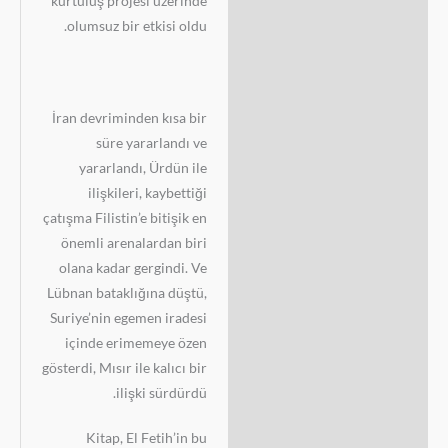
kurtuluş projesi üzerinde
olumsuz bir etkisi oldu.
İran devriminden kısa bir
süre yararlandı ve
yararlandı, Ürdün ile
ilişkileri, kaybettiği
çatışma Filistin’e bitişik en
önemli arenalardan biri
olana kadar gergindi. Ve
Lübnan bataklığına düştü,
Suriye’nin egemen iradesi
içinde erimemeye özen
gösterdi, Mısır ile kalıcı bir
ilişki sürdürdü.
Kitap, El Fetih’in bu