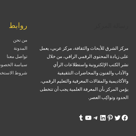
تويتر
فيسبوك
لينكد إن
بينتريست
تيليجرام
يوتيوب
تمبلر
روابط
رسالة المركز
من نحن
مركز الشرق للأبحاث والثقافة، مركز عربي، يعمل
المدونة
على زيادة المحتوى الرقمي الراقي، من خلال
تواصل معنا
نشر الكتب الإلكترونية واستطلاعات الرأي
سياسة الخصوص
والآداب والفنون والمحاضرات التثقيفية
شروط الاستخدا
والأكاديمية والمقالات المعرفية والتعليم الرقمي،
يؤمن المركز بأن المعرفة العلمية يجب أن تتخطى
الحدود وتواكِب العصر.