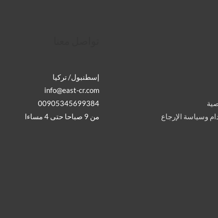
تواصل معنا
إسطنبول/ تركيا
info@east-cr.com
00905345699384
ية
من 9 صباحا حتى 4 مساءا
م وسياسة الإرجاع