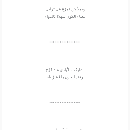
ويملأ مَن تمرّغ في ترابي
فضاءَ الكونِ شَهدًا كالدواء
******************
تشابكت الأيادي عند فرْح
وعند الحزن راءٌ غيرُ باء
******************
ومَن منهم يُقدَّم للمعالي