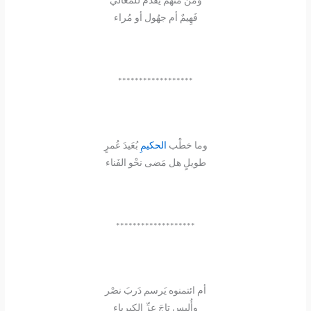
فَهِيمٌ أم جهُول أو مُراء
******************
وما خطْب
الحكيمِ
بُعَيدَ عُمرٍ
طويلٍ هل مَضى نحْو الفَناء
*******************
أم ائتمنوه يَرسم دَربَ نصْر
وأُلبس تاجَ عزِّ الكبرياء