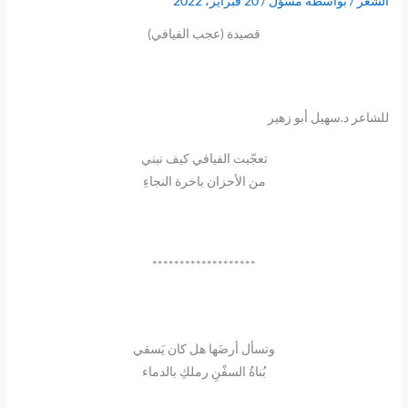
الشعر
/ بواسطة
مسؤل
/
20 فبراير، 2022
قصيدة (عجب الفيافي)
للشاعر د.سهيل أبو زهير
تعجّبت الفيافي كيف نبني
من الأحزان باخرة النجاءِ
*******************
وتسأل أرضَها هل كان يَسقي
بُناةُ السفْنِ رملكِ بالدماء