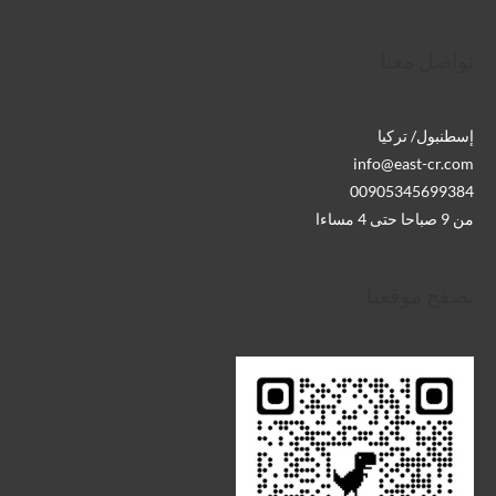
تواصل معنا
إسطنبول/ تركيا
info@east-cr.com
00905345699384
من 9 صباحا حتى 4 مساءا
تصفح موقعنا