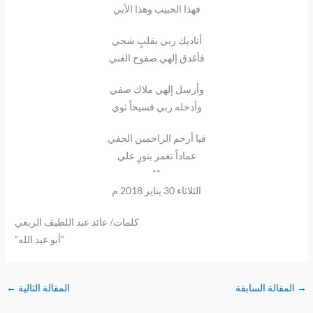
فهذا الحبيب وهذا الأبي
أناديك ربي بقلبٍ شجي
فأغدق إلهي صفوح الغني
وأرسل إلهي ملاك صفي
وأدخله ربي فسيحاً ثوي
فيا أرحم الراحمين الحفي
عماداً تغمر بنورٍ علي
**
الثلاثاء 30 يناير 2018 م
كلمات/ عائد عبد اللطيف الربعي
“أبو عبد الله”
→
المقالة السابقة
المقالة التالية
←