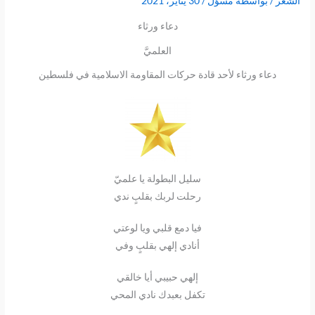
الشعر
/ بواسطة
مسؤل
/
30 يناير، 2021
دعاء ورثاء
العلميَّ
دعاء ورثاء لأحد قادة حركات المقاومة الاسلامية في فلسطين
سليل البطولة يا علميّ
رحلت لربك بقلبٍ ندي
فيا دمع قلبي ويا لوعتي
أنادي إلهي بقلبٍ وفي
إلهي حبيبي أيا خالقي
تكفل بعبدك نادي المحي