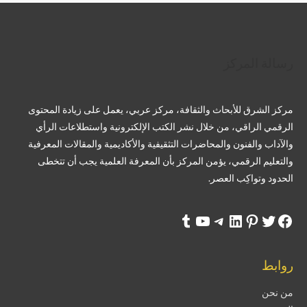
تويتر
فيسبوك
لينكد إن
بينتريست
تيليجرام
يوتيوب
تمبلر
رسالة المركز
مركز الشرق للأبحاث والثقافة، مركز عربي، يعمل على زيادة المحتوى
الرقمي الراقي، من خلال نشر الكتب الإلكترونية واستطلاعات الرأي
والآداب والفنون والمحاضرات التثقيفية والأكاديمية والمقالات المعرفية
والتعليم الرقمي، يؤمن المركز بأن المعرفة العلمية يجب أن تتخطى
الحدود وتواكِب العصر.
روابط
من نحن