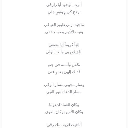
أنرت الوجود أيا رازقي
بوهجٍ كريمٍ ونورٍ جلي
تناجيك ربي طيور الفيافي
ونبت الأديم بصوت خفي
إلهاً كريماً أيا معتقي
أناجيك ربي وأنت الولي
تكفل وآنسه في جنةٍ
فَداك إلهي بعمرٍ فتي
وسار مجيبي مسار الوفي
مسار الدعاة بنور النبي
وكان العماد لدعوتنا
وكان الأمين وكان القوي
أناجيك قربه منك رقي