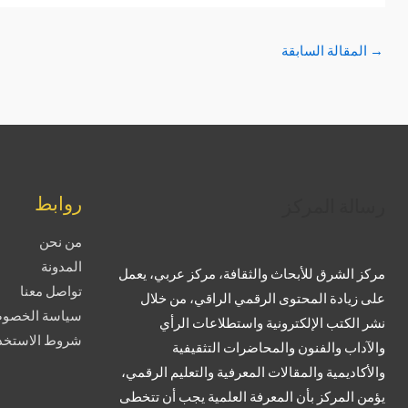
→
المقالة السابقة
تويتر
فيسبوك
لينكد إن
بينتريست
تيليجرام
يوتيوب
تمبلر
روابط
رسالة المركز
من نحن
المدونة
مركز الشرق للأبحاث والثقافة، مركز عربي، يعمل
تواصل معنا
على زيادة المحتوى الرقمي الراقي، من خلال
سياسة الخصوص
نشر الكتب الإلكترونية واستطلاعات الرأي
شروط الاستخدا
والآداب والفنون والمحاضرات التثقيفية
والأكاديمية والمقالات المعرفية والتعليم الرقمي،
يؤمن المركز بأن المعرفة العلمية يجب أن تتخطى