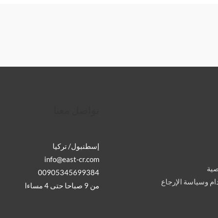
تواصل معنا
إسطنبول/ تركيا
info@east-cr.com
ية
00905345699384
م وسياسة الإرجاع
من 9 صباحا حتى 4 مساءا