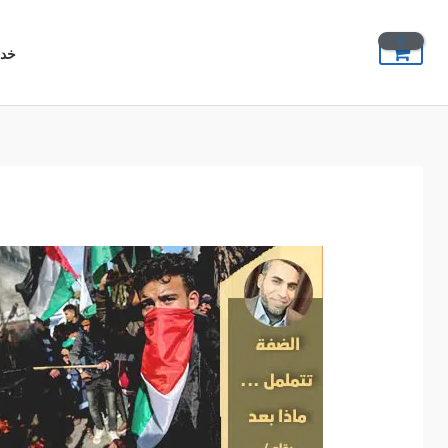
خطي
لى
خدم
لمحتوى