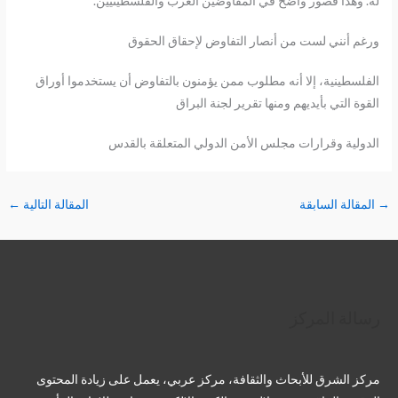
له. وهذا قصور واضح في المفاوضين العرب والفلسطينيين.
ورغم أنني لست من أنصار التفاوض لإحقاق الحقوق
الفلسطينية، إلا أنه مطلوب ممن يؤمنون بالتفاوض أن يستخدموا أوراق
القوة التي بأيديهم ومنها تقرير لجنة البراق
الدولية وقرارات مجلس الأمن الدولي المتعلقة بالقدس
→
المقالة السابقة
المقالة التالية
←
تويتر
فيسبوك
لينكد إن
بينتريست
تيليجرام
يوتيوب
تمبلر
رسالة المركز
مركز الشرق للأبحاث والثقافة، مركز عربي، يعمل على زيادة المحتوى