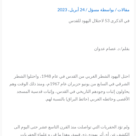
مقالات
/ بواسطة
مسؤل
/
24 أبريل، 2023
في الذكرى 53 لاحتلال اليهود للقدس
بقلم/ د. عصام عدوان
احتل اليهود الشطر الغربي من القدس في عام 1948، واحتلوا الشطر
الشرقي في السابع من يونيو حزيران عام 1967م، ومنذ ذلك الوقت وهم
يحاولون إثبات وجودهم التاريخي في القدس، وإثبات قدسية المسجد
الأقصى وحائطه الغربي (حائط البراق) بالنسبة لهم.
ولم تؤد الحفريات التي تواصلت منذ القرن التاسع عشر حتى اليوم الى
الكشف عن أي أثر يهودي ذي قيمة، وهذا ما قرره علماء الحفريات