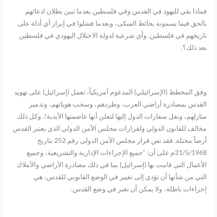
فماذا بقي لليهود في القدس وفي فلسطين بعدما تبين بطلان ادعائهم
بالحق فيما يسمونه بحائط المبكى، وبعدما فشلوا في إبراز أي أدلة على
تاريخهم في فلسطين. وأي شرعية لدولة الاحتلال اليهودي في فلسطين
بعد ذلك؟.
وفق المخطط (الإسرائيلي) المدعوم أمريكياً، تعمل (إسرائيل) على تهويد
القدس بمصادرة أراضي العرب، وطردهم، وسحب هوياتهم، وتدمير
منازلهم، ونقل سفارات الدول إليها لتعلن أنها عاصمتها الأبدية!. وكل ذلك
مخالف للقانون الدولي ولقرارات مجلس الأمن الدولي الذي يعتبر القدس
أرضاً محتلة. فقد نص قرار مجلس الأمن الدولي رقم 252 بتاريخ
21/5/1968م على أن: “جميع الإجراءات الإدارية والتشريعية، وجميع
الأعمال التي قامت بها (إسرائيل) بما في ذلك مصادرة الأراضي والأملاك
التي من شأنها أن تؤدي إلى تغيير في الوضع القانوني للقدس، هي
إجراءات باطلة، ولا يمكن أن تغير في وضع القدس.