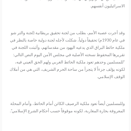
الاسرائيليون أنفسهم.
وقد أجرت عصبة الأمم، بطلب من لجنة تحقيق بريطانية (لجنة والتر شو
في عام 1930م) تحقيقاً دولياً، شكلت لأجله لجنة دولية خاصة بالنظر في
ملكية حائط البراق الذي يدعيه اليهود من مقدساتهم، وأثبتت اللجنة في
تقريرها المحفوظ نسخته الأصلية في مجلس الأمن اليوم النص التالي:
“للمسلمين وحدهم تعود ملكية الحائط الغربي ولهم الحق العيني فيه،
لكونه يؤلف جزءاً لا يتجزأ من ساحة الحرم الشريف، التي هي من أملاك
الوقف الإسلامي.
وللمسلمين أيضاً تعود ملكية الرصيف الكائن أمام الحائط، وأمام المحلة
المعروفة بحارة المغاربة، لكونه موقوفاً حسب أحكام الشرع الإسلامي”.