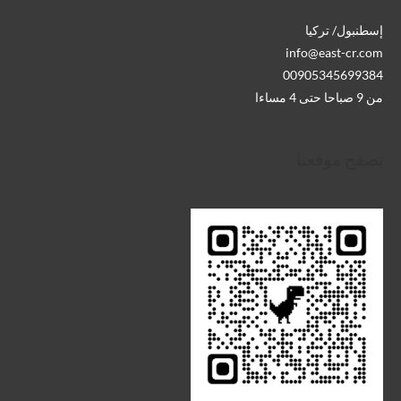
إسطنبول/ تركيا
info@east-cr.com
00905345699384
من 9 صباحا حتى 4 مساءا
تصفح موقعنا