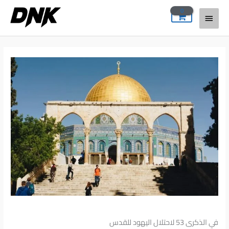
خطي
القائمة
لى
لمحتوى
الرئيسية
في الذكرى 53 لاحتلال اليهود للقدس