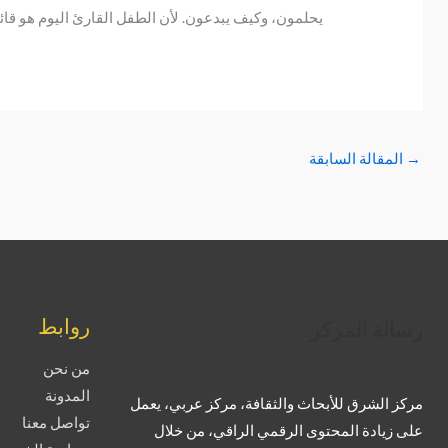
يحلمون، وكيف يبدعون. لأن الطفل القارئ اليوم هو قائد 
→
المقالة السابقة
تويتر
فيسبوك
لينكد إن
بينتريست
تيليجرام
يوتيوب
تمبلر
روابط
رسالة المركز
من نحن
المدونة
مركز الشرق للأبحاث والثقافة، مركز عربي، يعمل
تواصل معنا
على زيادة المحتوى الرقمي الراقي، من خلال