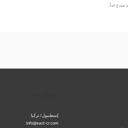
مبدع غداً.
تواصل معنا
إسطنبول/ تركيا
info@east-cr.com