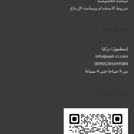
سياسة الخصوصية
شروط الاستخدام وسياسة الإرجاع
تواصل معنا
إسطنبول/ تركيا
info@east-cr.com
00905345699384
من 9 صباحا حتى 4 مساءا
تصفح موقعنا