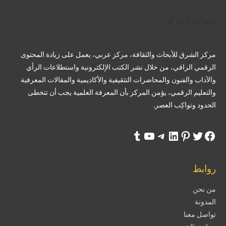
تويتر
فيسبوك
لينكد إن
بينتريست
تيليجرام
يوتيوب
تمبلر
رسالة المركز
مركز الشرق للأبحاث والثقافة، مركز عربي، يعمل على زيادة المحتوى
الرقمي الراقي، من خلال نشر الكتب الإلكترونية واستطلاعات الرأي
والآداب والفنون والمحاضرات التثقيفية والأكاديمية والمقالات المعرفية
والتعليم الرقمي، يؤمن المركز بأن المعرفة العلمية يجب أن تتخطى
الحدود وتواكِب العصر.
روابط
من نحن
المدونة
تواصل معنا