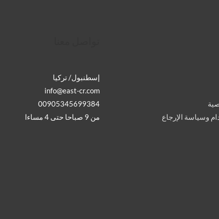
تواصل معنا
إسطنبول/ تركيا
info@east-cr.com
00905345699384
ية
من 9 صباحا حتى 4 مساءا
م وسياسة الإرجاع