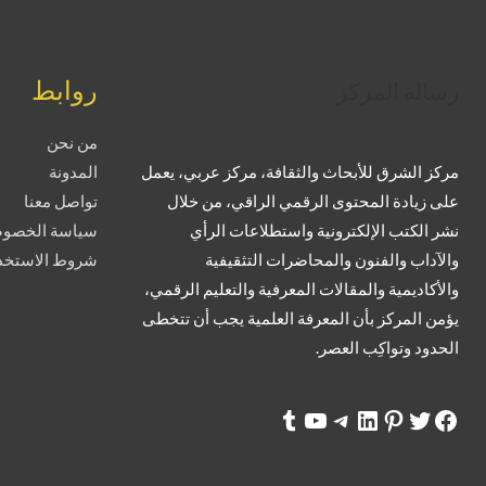
تويتر
فيسبوك
لينكد إن
بينتريست
تيليجرام
يوتيوب
تمبلر
روابط
رسالة المركز
من نحن
مركز الشرق للأبحاث والثقافة، مركز عربي، يعمل
المدونة
على زيادة المحتوى الرقمي الراقي، من خلال
تواصل معنا
نشر الكتب الإلكترونية واستطلاعات الرأي
سياسة الخصوص
والآداب والفنون والمحاضرات التثقيفية
شروط الاستخدا
والأكاديمية والمقالات المعرفية والتعليم الرقمي،
يؤمن المركز بأن المعرفة العلمية يجب أن تتخطى
الحدود وتواكِب العصر.