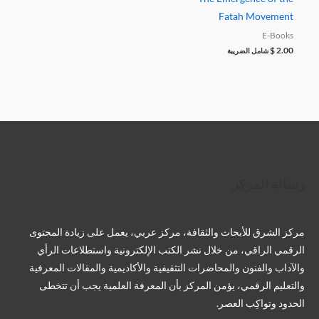
Fatah Movement
E-Books
$
2.00
شامل الضريبة
تويتر
فيسبوك
لينكد إن
بينتريست
تيليجرام
يوتيوب
تمبلر
رسالة المركز
مركز الشرق للأبحاث والثقافة، مركز عربي، يعمل على زيادة المحتوى
الرقمي الراقي، من خلال نشر الكتب الإلكترونية واستطلاعات الرأي
والآداب والفنون والمحاضرات التثقيفية والأكاديمية والمقالات المعرفية
والتعليم الرقمي، يؤمن المركز بأن المعرفة العلمية يجب أن تتخطى
الحدود وتواكِب العصر.