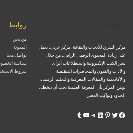
تويتر
فيسبوك
لينكد إن
بينتريست
تيليجرام
يوتيوب
تمبلر
روابط
رسالة المركز
من نحن
مركز الشرق للأبحاث والثقافة، مركز عربي، يعمل
المدونة
على زيادة المحتوى الرقمي الراقي، من خلال
تواصل معنا
نشر الكتب الإلكترونية واستطلاعات الرأي
سياسة الخصوص
والآداب والفنون والمحاضرات التثقيفية
شروط الاستخدا
والأكاديمية والمقالات المعرفية والتعليم الرقمي،
يؤمن المركز بأن المعرفة العلمية يجب أن تتخطى
الحدود وتواكِب العصر.