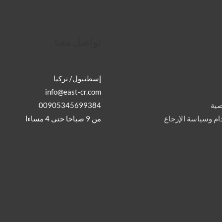
تواصل معنا
إسطنبول/ تركيا
info@east-cr.com
00905345699384
ية
من 9 صباحا حتى 4 مساءا
م وسياسة الإرجاع