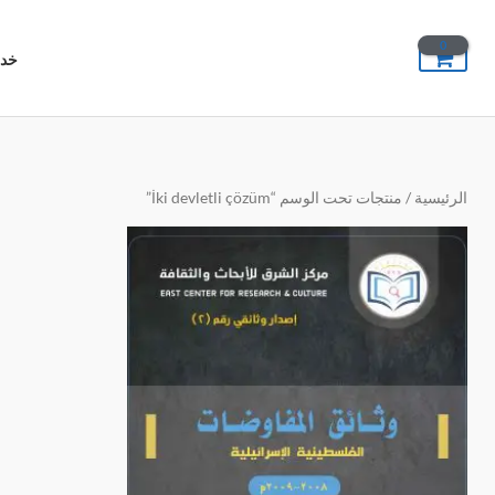
خطي
لى
خدم
لمحتوى
الرئيسية
/ منتجات تحت الوسم “İki devletli çözüm”