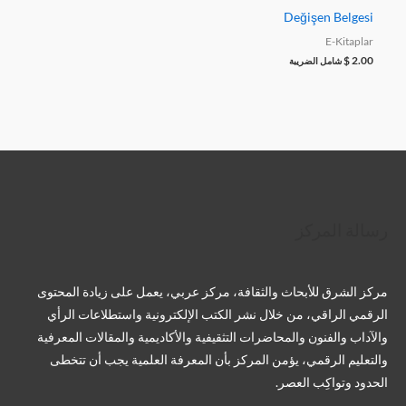
Değişen Belgesi
E-Kitaplar
$
2.00
شامل الضريبة
تويتر
فيسبوك
لينكد إن
بينتريست
تيليجرام
يوتيوب
تمبلر
رسالة المركز
مركز الشرق للأبحاث والثقافة، مركز عربي، يعمل على زيادة المحتوى
الرقمي الراقي، من خلال نشر الكتب الإلكترونية واستطلاعات الرأي
والآداب والفنون والمحاضرات التثقيفية والأكاديمية والمقالات المعرفية
والتعليم الرقمي، يؤمن المركز بأن المعرفة العلمية يجب أن تتخطى
الحدود وتواكِب العصر.