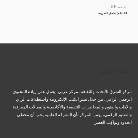
E-Kitaplar
$
4.00
شامل الضريبة
تويتر
فيسبوك
لينكد إن
بينتريست
تيليجرام
يوتيوب
تمبلر
رسالة المركز
مركز الشرق للأبحاث والثقافة، مركز عربي، يعمل على زيادة المحتوى
الرقمي الراقي، من خلال نشر الكتب الإلكترونية واستطلاعات الرأي
والآداب والفنون والمحاضرات التثقيفية والأكاديمية والمقالات المعرفية
والتعليم الرقمي، يؤمن المركز بأن المعرفة العلمية يجب أن تتخطى
الحدود وتواكِب العصر.