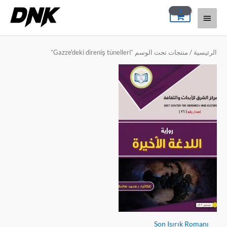
خطي
القائمة
لى
لمحتوى
الرئيسية
الرئيسية
/ منتجات تحت الوسم “Gazze'deki direniş tünelleri”
Son Isırık Romanı