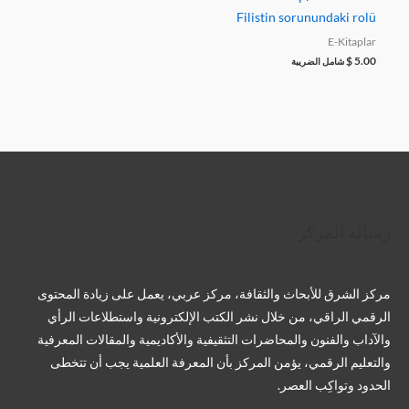
Filistin sorunundaki rolü
E-Kitaplar
$
5.00
شامل الضريبة
تويتر
فيسبوك
لينكد إن
بينتريست
تيليجرام
يوتيوب
تمبلر
رسالة المركز
مركز الشرق للأبحاث والثقافة، مركز عربي، يعمل على زيادة المحتوى
الرقمي الراقي، من خلال نشر الكتب الإلكترونية واستطلاعات الرأي
والآداب والفنون والمحاضرات التثقيفية والأكاديمية والمقالات المعرفية
والتعليم الرقمي، يؤمن المركز بأن المعرفة العلمية يجب أن تتخطى
الحدود وتواكِب العصر.