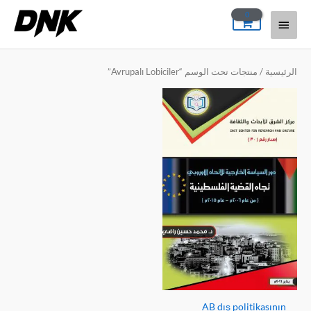
خطي
القائمة
لى
لمحتوى
الرئيسية
الرئيسية
/ منتجات تحت الوسم “Avrupalı Lobiciler”
AB dış politikasının