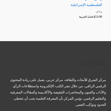
الفلسطينية الإسرائيلية
وثائق
$
2.00
شامل الضريبة
تويتر
فيسبوك
لينكد إن
بينتريست
تيليجرام
يوتيوب
تمبلر
رسالة المركز
مركز الشرق للأبحاث والثقافة، مركز عربي، يعمل على زيادة المحتوى
الرقمي الراقي، من خلال نشر الكتب الإلكترونية واستطلاعات الرأي
والآداب والفنون والمحاضرات التثقيفية والأكاديمية والمقالات المعرفية
والتعليم الرقمي، يؤمن المركز بأن المعرفة العلمية يجب أن تتخطى
الحدود وتواكِب العصر.