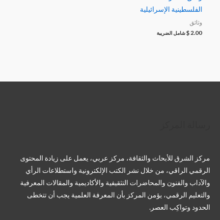
الفلسطينية الإسرائيلية
وثائق
$
2.00
شامل الضريبة
تويتر
فيسبوك
لينكد إن
بينتريست
تيليجرام
يوتيوب
تمبلر
رسالة المركز
مركز الشرق للأبحاث والثقافة، مركز عربي، يعمل على زيادة المحتوى
الرقمي الراقي، من خلال نشر الكتب الإلكترونية واستطلاعات الرأي
والآداب والفنون والمحاضرات التثقيفية والأكاديمية والمقالات المعرفية
والتعليم الرقمي، يؤمن المركز بأن المعرفة العلمية يجب أن تتخطى
الحدود وتواكِب العصر.