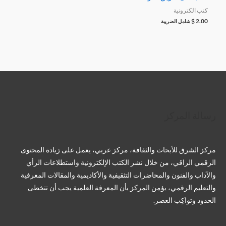
كتب الكترونية
$
2.00
شامل الضريبة
تويتر
فيسبوك
لينكد إن
بينتريست
تيليجرام
يوتيوب
تمبلر
رسالة المركز
مركز الشرق للأبحاث والثقافة، مركز عربي، يعمل على زيادة المحتوى
الرقمي الراقي، من خلال نشر الكتب الإلكترونية واستطلاعات الرأي
والآداب والفنون والمحاضرات التثقيفية والأكاديمية والمقالات المعرفية
والتعليم الرقمي، يؤمن المركز بأن المعرفة العلمية يجب أن تتخطى
الحدود وتواكِب العصر.