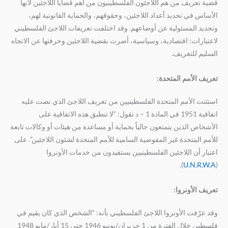
قضية تعريف من هم اللاجئون الفلسطينيون من أهم قضايا اللاجئين لأنها
الأساس في تحديد أعداد اللاجئين، وحقوقهم، والحماية القانونية لهم،
وتحديد المسئولية عن أوضاعهم. وقد اختلفت تعريفات اللاجئ الفلسطيني
لاعتبارات: اقتصادية، وسياسية، أضرت بقضية اللاجئين وحرفتها عن الاتجاه
السليم للتعريف.
تعريف الأمم المتحدة:
استثنت الأمم المتحدة الفلسطينيين من تعريف اللاجئ الذي نصت عليه
اتفاقية 1951 في المادة 1 – د تقول: “لا تنطبق هذه الاتفاقية على
الأشخاص الذين يتمتعون حالياً بحماية أو مساعدة من هيئات أو وكالات تابعة
للأمم المتحدة غير المفوضية السامية للأمم المتحدة لشئون اللاجئين”. على
اعتبار أن اللاجئين الفلسطينيين يستفيدون من خدمات الأونروا
).
U.N.R.W.A
(
تعريف الأونروا:
وقد عرّفت الأونروا اللاجئ الفلسطيني بأنه: “الشخص الذي كان يقيم في
فلسطين خلال الفترة من 1 حزيران/يونيو 1946 حتى 15 أيار/مايو 1948