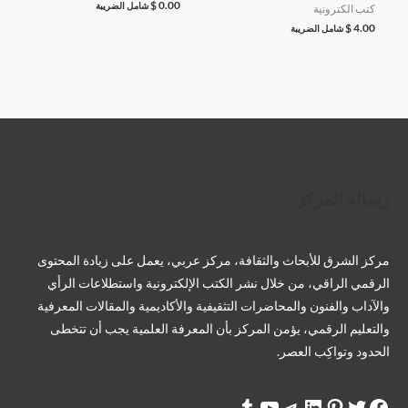
$
0.00
شامل الضريبة
كتب الكترونية
$
4.00
شامل الضريبة
تويتر
فيسبوك
لينكد إن
بينتريست
تيليجرام
يوتيوب
تمبلر
رسالة المركز
مركز الشرق للأبحاث والثقافة، مركز عربي، يعمل على زيادة المحتوى
الرقمي الراقي، من خلال نشر الكتب الإلكترونية واستطلاعات الرأي
والآداب والفنون والمحاضرات التثقيفية والأكاديمية والمقالات المعرفية
والتعليم الرقمي، يؤمن المركز بأن المعرفة العلمية يجب أن تتخطى
الحدود وتواكِب العصر.