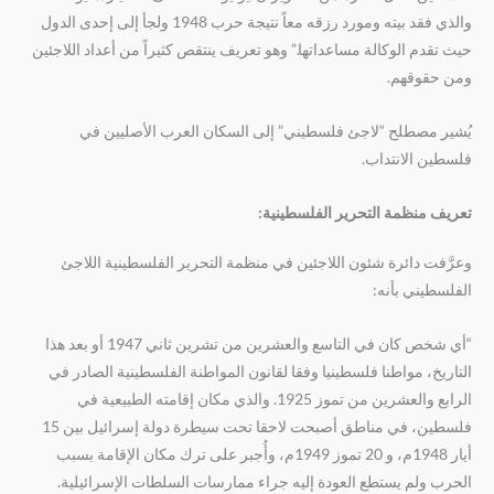
والذي فقد بيته ومورد رزقه معاً نتيجة حرب 1948 ولجأ إلى إحدى الدول
حيث تقدم الوكالة مساعداتها.” وهو تعريف ينتقص كثيراً من أعداد اللاجئين
ومن حقوقهم.
يُشير مصطلح “لاجئ فلسطيني” إلى السكان العرب الأصليين في
فلسطين الانتداب.
تعريف منظمة التحرير الفلسطينية:
وعرَّفت دائرة شئون اللاجئين في منظمة التحرير الفلسطينية اللاجئ
الفلسطيني بأنه:
“أي شخص كان في التاسع والعشرين من تشرين ثاني 1947 أو بعد هذا
التاريخ، مواطنا فلسطينيا وفقا لقانون المواطنة الفلسطينية الصادر في
الرابع والعشرين من تموز 1925. والذي مكان إقامته الطبيعية في
فلسطين، في مناطق أصبحت لاحقا تحت سيطرة دولة إسرائيل بين 15
أيار 1948م، و 20 تموز 1949م، وأُجبر على ترك مكان الإقامة بسبب
الحرب ولم يستطع العودة إليه جراء ممارسات السلطات الإسرائيلية.