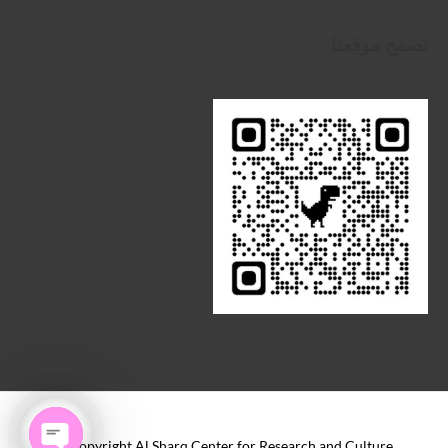
تصفح موقعنا
Copyright Al Sharq Center for Research and Culture ©