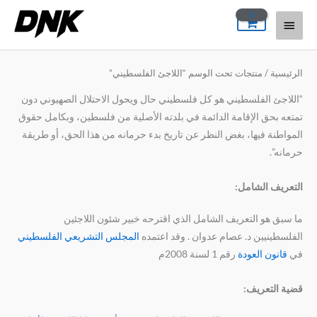
خطي
القائمة
لى
لمحتوى
الرئيسية
الرئيسية
/ منتجات تحت الوسم “اللاجئ الفلسطيني”
“اللاجئ الفلسطيني هو كل فلسطيني حال ويحول الاحتلال الصهيوني دون
تمتعه بحق الإقامة الدائمة في بلدته الأصلية من فلسطين، وبكامل حقوق
المواطنة فيها، بغض النظر عن تاريخ بدء حرمانه من هذا الحق، أو طريقة
حرمانه”.
التعريف الشامل:
ما سبق هو التعريف الشامل الذي اقترحه خبير شئون اللاجئين
الفلسطينيين د. عصام عدوان . وقد اعتمده
المجلس التشريعي الفلسطيني
في
قانون العودة
رقم 1 لسنة 2008م
قضية التعريف: