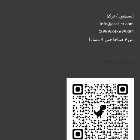
إسطنبول/ تركيا
info@east-cr.com
00905345699384
من 9 صباحا حتى 4 مساءا
تصفح موقعنا