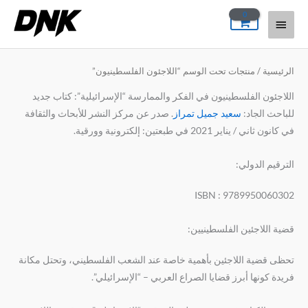
خطي
القائمة
لى
لمحتوى
الرئيسية
الرئيسية
/ منتجات تحت الوسم “اللاجئون الفلسطينيون”
اللاجئون الفلسطينيون في الفكر والممارسة “الإسرائيلية”: كتاب جديد
للباحث الجاد:
سعيد جميل تمراز
. صدر عن مركز النشر للأبحاث والثقافة
في كانون ثاني / يناير 2021 في طبعتين: إلكترونية وورقية.
الترقيم الدولي:
ISBN : 9789950060302
قضية اللاجئين الفلسطينيين:
تحظى قضية اللاجئين بأهمية خاصة عند الشعب الفلسطيني، وتحتل مكانة
فريدة كونها أبرز قضايا الصراع العربي – “الإسرائيلي”.