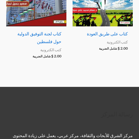
كتاب على طريق العودة
كتاب لجنة التوفيق الدولية
حول فلسطين
كتب الكترونية
$
2.00
شامل الضريبة
كتب الكترونية
$
2.00
شامل الضريبة
تويتر
فيسبوك
لينكد إن
بينتريست
تيليجرام
يوتيوب
تمبلر
رسالة المركز
مركز الشرق للأبحاث والثقافة، مركز عربي، يعمل على زيادة المحتوى