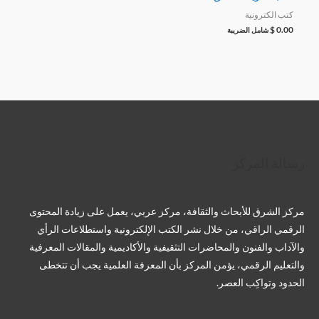
كتب الكترونية
$
0.00
شامل الضريبة
تويتر
فيسبوك
لينكد إن
بينتريست
تيليجرام
يوتيوب
تمبلر
رسالة المركز
مركز الشرق للأبحاث والثقافة، مركز عربي، يعمل على زيادة المحتوى
الرقمي الراقي، من خلال نشر الكتب الإلكترونية واستطلاعات الرأي
والآداب والفنون والمحاضرات التثقيفية والأكاديمية والمقالات المعرفية
والتعليم الرقمي، يؤمن المركز بأن المعرفة العلمية يجب أن تتخطى
الحدود وتواكِب العصر.