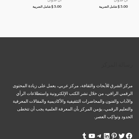
$
5.00
$
5.00
شامل الضريبة
شامل الضريبة
تويتر
فيسبوك
لينكد إن
بينتريست
تيليجرام
يوتيوب
تمبلر
رسالة المركز
مركز الشرق للأبحاث والثقافة، مركز عربي، يعمل على زيادة المحتوى
الرقمي الراقي، من خلال نشر الكتب الإلكترونية واستطلاعات الرأي
والآداب والفنون والمحاضرات التثقيفية والأكاديمية والمقالات المعرفية
والتعليم الرقمي، يؤمن المركز بأن المعرفة العلمية يجب أن تتخطى
الحدود وتواكِب العصر.