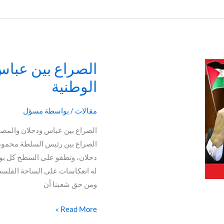
الصراع بين عباس
الصراع
بين
الوطنية
عباس
ودحلان
مقالات
/ بواسطة
مسؤل
والمصالحة
الصراع بين عباس ودحلان والمصال
الوطنية
الصراع بين رئيس السلطة محمود
دحلان، وتطفو على السطح كل بواع
له انعكاسات على الساحة الفلسطيني
ومن حق شعبنا أن
Read More »