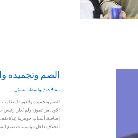
الضم وتجميده وا
الضم
وتجميده
والدور
مقالات
/ بواسطة
مسؤل
المطلوب
الضم وتجميده والدور المطلوب ك
الأول من تموز، ولم يُعلن رئيس حك
إضافية. أسباب جوهرية عِدَّة تقف ور
الخلاف داخل مؤسسات صنع القرار 