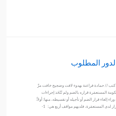
لدور المطلوب
تب // حمادة فراعنة بهدوء لافت وضجيج خافت مرَّ
ومة المستعمَرة قراره بالضم ولم تُتّخَذ إجراءات
اء إلغاء قرار الضم أو تأجيله أو تقسيطه، منها: أولاً:
لدى المستعمَرة، فلديهم مواقف أربع هي: 1-