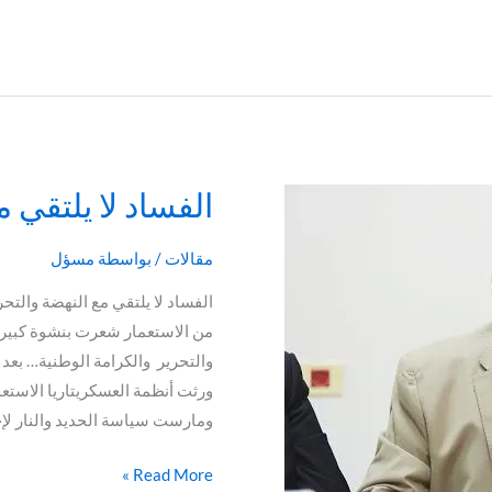
الفساد لا يلتقي م
الفساد
لا
يلتقي
مقالات
/ بواسطة
مسؤل
مع
الفساد لا يلتقي مع النهضة والتح
النهضة
من الاستعمار شعرت بنشوة كبيرة 
والتحرير
والتحرير والكرامة الوطنية… بعد
ورثت أنظمة العسكريتاريا الاستعم
ومارست سياسة الحديد والنار لإ
Read More »