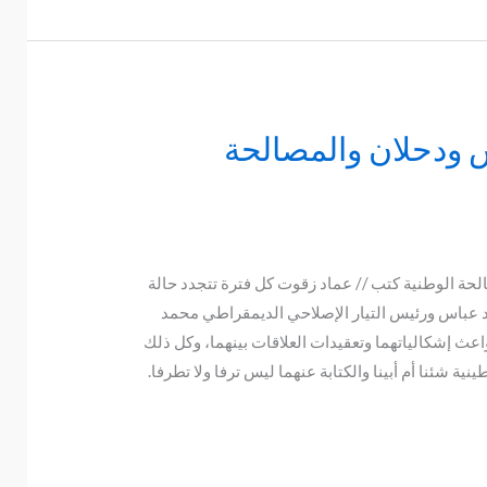
 ودحلان والمصالحة
حة الوطنية كتب // عماد زقوت كل فترة تتجدد حالة
 عباس ورئيس التيار الإصلاحي الديمقراطي محمد
ث إشكالياتهما وتعقيدات العلاقات بينهما، وكل ذلك
ة شئنا أم أبينا والكتابة عنهما ليس ترفا ولا تطرفا.