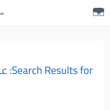
خطي
لى
خدم
لمحتوى
Search Results for:
عل