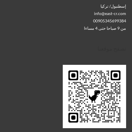
إسطنبول/ تركيا
info@east-cr.com
00905345699384
من 9 صباحا حتى 4 مساءا
تصفح موقعنا