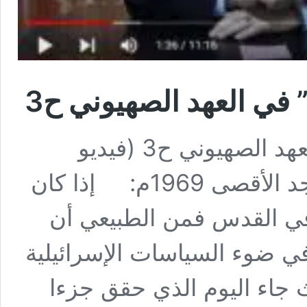
في العهد الصهيوني ح3
محاضرة بعنوان “تاريخ القدس” في العهد الصهيوني ح3 (فيديو
المحاضرة أسفل المقال) حرق المسجد الأقصى 1969م: إذا كان
في القدس فمن الطبيعي أن
 ضوء السياسات الإسرائيلية
ث جاء اليوم الذي حقق جزءا