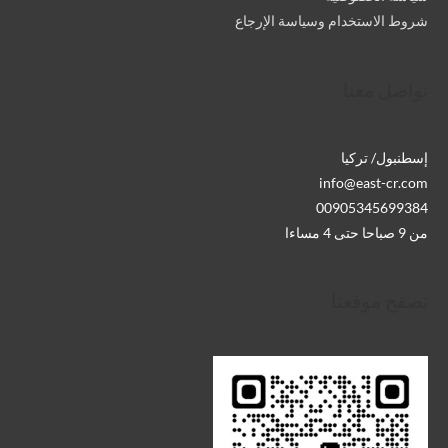
شروط الاستخدام وسياسة الإرجاع
تواصل معنا
إسطنبول/ تركيا
info@east-cr.com
00905345699384
من 9 صباحا حتى 4 مساءا
تصفح موقعنا