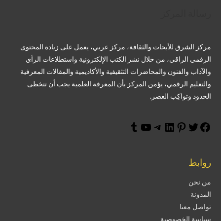
فيسبوك
تويتر
لينكد
بينتريست
تيليجرام
يوتيوب
تمبلر
رسالة المركز
إن
مركز الشرق للأبحاث والثقافة، مركز عربي، يعمل على زيادة المحتوى
الرقمي الراقي، من خلال نشر الكتب الإلكترونية واستطلاعات الرأي
والآداب والفنون والمحاضرات التثقيفية والأكاديمية والمقالات المعرفية
والتعليم الرقمي، يؤمن المركز بأن المعرفة العلمية يجب أن تتخطى
الحدود وتواكِب العصر.
روابط
من نحن
المدونة
تواصل معنا
سياسة الخصوصية