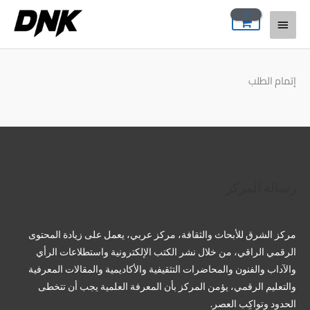
خطي
القائمة
لى
لمحتوى
الرئيسية
إتمام الطلب
تويتر
فيسبوك
لينكد إن
بينتريست
تيليجرام
يوتيوب
تمبلر
رسالة المركز
مركز الشرق للأبحاث والثقافة، مركز عربي، يعمل على زيادة المحتوى
الرقمي الراقي، من خلال نشر الكتب الإلكترونية واستطلاعات الرأي
والآداب والفنون والمحاضرات التثقيفية والأكاديمية والمقالات المعرفية
والتعليم الرقمي، يؤمن المركز بأن المعرفة العلمية يجب أن تتخطى
الحدود وتواكِب العصر.