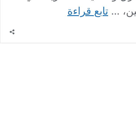
محاضرة
ين، …
تابع قراءة
بعنوان
“تاريخ
القدس”
في
العهد
البريطاني
ح4